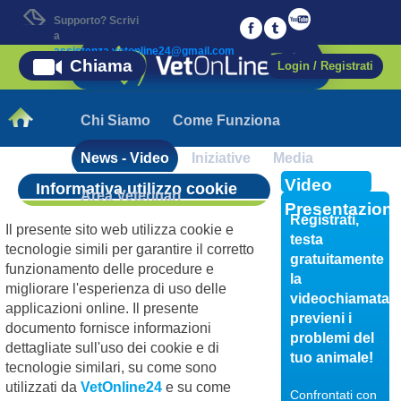
Supporto? Scrivi
a
assistenza.vetonline24@gmail.com
Chiama
Login / Registrati
Chi Siamo
Come Funziona
News - Video
Iniziative
Media
Video
Informativa utilizzo cookie
Area Veterinari
Presentazion
Registrati,
Il presente sito web utilizza cookie e
testa
tecnologie simili per garantire il corretto
gratuitamente
funzionamento delle procedure e
la
migliorare l'esperienza di uso delle
videochiamata,
applicazioni online. Il presente
previeni i
documento fornisce informazioni
problemi del
dettagliate sull'uso dei cookie e di
tuo animale!
tecnologie similari, su come sono
utilizzati da
VetOnline24
e su come
Confrontati con