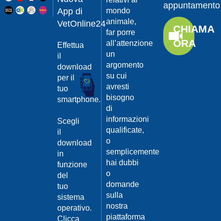
appuntamento
News
Categoria:
App di
mondo
Vetonline
animale,
VetOnline24
Piante, fiori
CHIAMA
far porre
ed erbe
ORA
all’attenzione
Effettua
tossiche per
un
il
argomento
download
i nostri
su cui
per il
animali
10/07/2018
avresti
tuo
Belle e salubri negli
bisogno
smartphone.
ambienti, ma alcune
di
piante possono
informazioni
essere altamente
Scegli
nocive per i nostri
qualificate,
il
amici a 4 zampe.
o
download
Ved...
semplicemente
in
Continua >
hai dubbi
funzione
News
Categoria:
o
del
Vetonline
domande
tuo
La gestione
sulla
sistema
del cucciolo
nostra
operativo.
neonato
piattaforma
Clicca