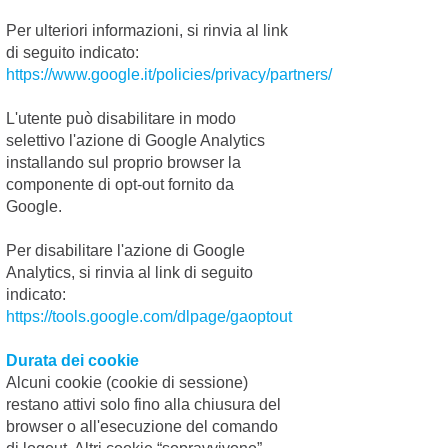
I Periodi
Per ulteriori informazioni, si rinvia al link
sensibili del
di seguito indicato:
cucciolo per
https://www.google.it/policies/privacy/partners/
l’apprendimen
(Parte prima)
L'utente può disabilitare in modo
17/01/2018
Come i neonati,
selettivo l'azione di Google Analytics
anche i cuccioli
installando sul proprio browser la
vivono delle fasi
componente di opt-out fornito da
molto delicate.
Google.
Scopri quali sono
per comprendere
meglio questo
Per disabilitare l'azione di Google
momen...
Analytics, si rinvia al link di seguito
Continua >
indicato:
Relazioni
Categoria:
https://tools.google.com/dlpage/gaoptout
La
Comunicazion
Durata dei cookie
Alcuni cookie (cookie di sessione)
del Cane: Il
restano attivi solo fino alla chiusura del
Significato
browser o all'esecuzione del comando
del