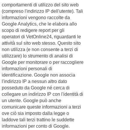
atteggiamento vuole
comportamenti di utilizzo del sito web
dirti qualcosa:
(compreso l'indirizzo IP dell'utente). Tali
facilita la
informazioni vengono raccolte da
comunicazione con
il tuo cane per
Google Analytics, che le elabora allo
permettergli di
Psicologia
scopo di redigere report per gli
Categoria:
parlarti e di...
operatori di VetOnline24, riguardanti le
Ringhio,
Continua >
attività sul sito web stesso. Questo sito
paura, gioco,
non utilizza (e non consente a terzi di
vivacità.
utilizzare) lo strumento di analisi di
Quando è
Google per monitorare o per raccogliere
giusto
informazioni personali di
identificazione. Google non associa
preoccuparsi
17/01/2018
l'indirizzo IP a nessun altro dato
Conosci così bene il
posseduto da Google né cerca di
tuo cane tanto da
collegare un indirizzo IP con l'identità di
saper interpretare
correttamente i suoi
un utente. Google può anche
segnali di
comunicare queste informazioni a terzi
comunicazione?
ove ciò sia imposto dalla legge o
Ogni suo...
laddove tali terzi trattino le suddette
Continua >
Psicologia
Categoria:
informazioni per conto di Google.