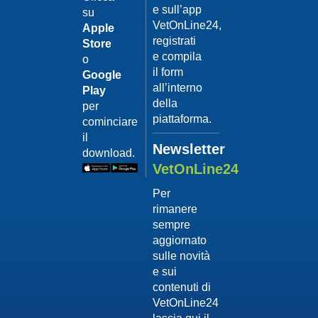
e sull’app
Nelle prime 2
su
settimane di vita la
VetOnLine24,
Apple
percentuale di
10/07/2018
registrati
Store
mortalità per un
e compila
o
cucciolo è molto
il form
alta. I fattori cui fa...
Google
Continua >
all’interno
Play
della
per
piattaforma.
cominciare
il
Newsletter
download.
News
Categoria:
Vetonline
VetOnLine24
Famigerati
Per
forasacchi:
rimanere
come
sempre
intervenire
aggiornato
sulle novità
tempestivame
18/07/2018
e sui
Da primavera ad
contenuti di
ottobre fate
VetOnLine24
attenzione ai
forasacchi: possono