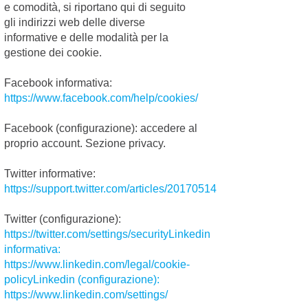
e comodità, si riportano qui di seguito
incuria e indifferenza
Alimentazion
Categoria:
nei conf...
gli indirizzi web delle diverse
Continua >
Alimentazione
informative e delle modalità per la
per cani e
gestione dei cookie.
gatti
Facebook informativa:
secondo
https://www.facebook.com/help/cookies/
natura: la
dieta BARF
16/01/2018
Facebook (configurazione): accedere al
proprio account. Sezione privacy.
Lo sapevi che, alla
lunga, i mangimi
industriali possono
Twitter informative:
diminuire le difese
https://support.twitter.com/articles/20170514
immunitarie e
aumentare le
Twitter (configurazione):
allergie? Ma all...
Continua >
https://twitter.com/settings/securityLinkedin
Relazioni
Categoria:
informativa:
La
https://www.linkedin.com/legal/cookie-
Comunicazion
policyLinkedin (configurazione):
del Cane: Il
https://www.linkedin.com/settings/