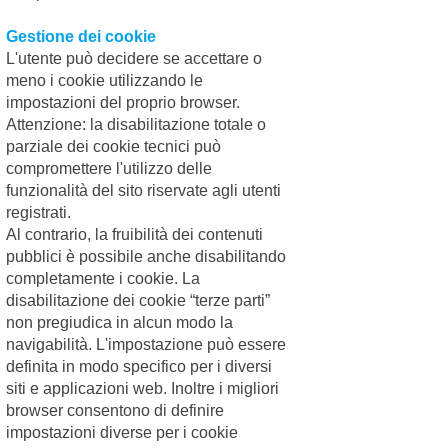
Gestione dei cookie
L'utente può decidere se accettare o
Relazioni
Categoria:
meno i cookie utilizzando le
6 luoghi
impostazioni del proprio browser.
comuni sul
Attenzione: la disabilitazione totale o
rapporto
parziale dei cookie tecnici può
uomo/cane
compromettere l'utilizzo delle
funzionalità del sito riservate agli utenti
Con le credenze
popolari non ci si
registrati.
18/01/2018
cura, non si
Al contrario, la fruibilità dei contenuti
instaurano relazioni
pubblici è possibile anche disabilitando
armoniose e non si
completamente i cookie. La
attivano rapporti
soddisfacenti&...
disabilitazione dei cookie “terze parti”
Continua >
non pregiudica in alcun modo la
navigabilità. L'impostazione può essere
definita in modo specifico per i diversi
Psicologia
Categoria:
siti e applicazioni web. Inoltre i migliori
Sviluppo
browser consentono di definire
impostazioni diverse per i cookie
neurologico