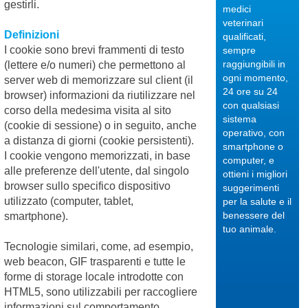
gestirli.
medici
veterinari
Definizioni
qualificati,
I cookie sono brevi frammenti di testo
sempre
raggiungibili in
(lettere e/o numeri) che permettono al
ogni momento,
server web di memorizzare sul client (il
24 ore su 24
browser) informazioni da riutilizzare nel
17/03/2020
con qualsiasi
corso della medesima visita al sito
sistema
(cookie di sessione) o in seguito, anche
operativo, con
a distanza di giorni (cookie persistenti).
smartphone o
I cookie vengono memorizzati, in base
computer, e
alle preferenze dell'utente, dal singolo
ottieni i migliori
browser sullo specifico dispositivo
suggerimenti
utilizzato (computer, tablet,
per la salute e il
benessere del
News
smartphone).
Categoria:
Vetonline
tuo animale.
L’emangiosar
Tecnologie similari, come, ad esempio,
web beacon, GIF trasparenti e tutte le
nel cane
forme di storage locale introdotte con
L’emangiosarcoma
HTML5, sono utilizzabili per raccogliere
(HSA) è
una neoplasia
informazioni sul comportamento