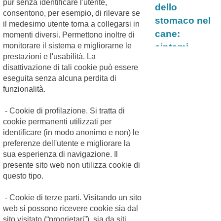
pur senza identificare l'utente,
dello
consentono, per esempio, di rilevare se
stomaco nel
il medesimo utente torna a collegarsi in
cane:
momenti diversi. Permettono inoltre di
monitorare il sistema e migliorarne le
sintomi,
25/09/2017
prestazioni e l'usabilità. La
cause e cura
disattivazione di tali cookie può essere
La torsione dello
eseguita senza alcuna perdita di
stomaco del cane,
funzionalità.
detta anche GDV
(ovvero Gastric
Dilatation Volvulus),
- Cookie di profilazione. Si tratta di
è una sindrome a
cookie permanenti utilizzati per
insorg...
identificare (in modo anonimo e non) le
News
Categoria:
Continua >
Vetonline
preferenze dell'utente e migliorare la
Salute cani e
sua esperienza di navigazione. Il
presente sito web non utilizza cookie di
gatti,
questo tipo.
impariamo a
distinguere
- Cookie di terze parti. Visitando un sito
gli organismi
web si possono ricevere cookie sia dal
25/10/2017
sito visitato (“proprietari”), sia da siti
più dannosi