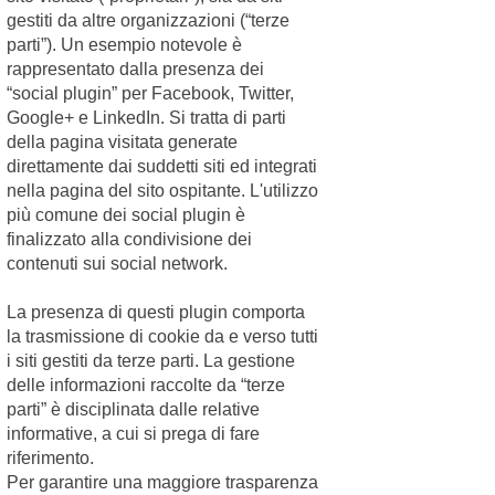
gestiti da altre organizzazioni (“terze
La salute di cani e
parti”). Un esempio notevole è
gatti è importante,
per questo è bene
rappresentato dalla presenza dei
conoscere quali
“social plugin” per Facebook, Twitter,
organismi possono
Google+ e LinkedIn. Si tratta di parti
essere per lor...
della pagina visitata generate
Continua >
News
Categoria:
direttamente dai suddetti siti ed integrati
Vetonline
nella pagina del sito ospitante. L'utilizzo
Amico a
più comune dei social plugin è
quattro
finalizzato alla condivisione dei
contenuti sui social network.
zampe, se lo
trascuri è
La presenza di questi plugin comporta
reato di
la trasmissione di cookie da e verso tutti
26/10/2017
abbandono
i siti gestiti da terze parti. La gestione
delle informazioni raccolte da “terze
La sentenza
856/2014 del
parti” è disciplinata dalle relative
Tribunale di Trento
informative, a cui si prega di fare
giudica reato di
riferimento.
abbandono
Per garantire una maggiore trasparenza
comportamenti di