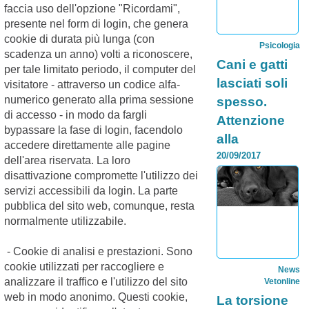
faccia uso dell'opzione "Ricordami",
leporino, la
presente nel form di login, che genera
palatoschisi o la
concomita...
cookie di durata più lunga (con
Psicologia
Categoria:
Continua >
scadenza un anno) volti a riconoscere,
Cani e gatti
per tale limitato periodo, il computer del
lasciati soli
visitatore - attraverso un codice alfa-
numerico generato alla prima sessione
spesso.
di accesso - in modo da fargli
Attenzione
bypassare la fase di login, facendolo
alla
accedere direttamente alle pagine
depressione
20/09/2017
dell'area riservata. La loro
disattivazione compromette l'utilizzo dei
Anche cani gatti
sono soggetti a
servizi accessibili da login. La parte
depressione. Una
pubblica del sito web, comunque, resta
ricerca del PDSA
normalmente utilizzabile.
dimostra
l'importanza delle
attenzioni dei
- Cookie di analisi e prestazioni. Sono
padroni su...
cookie utilizzati per raccogliere e
News
Categoria:
Continua >
analizzare il traffico e l'utilizzo del sito
Vetonline
web in modo anonimo. Questi cookie,
La torsione