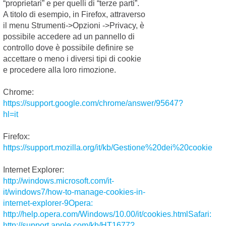
“proprietari” e per quelli di “terze parti”.
e
A titolo di esempio, in Firefox, attraverso
morfologico
il menu Strumenti->Opzioni ->Privacy, è
del cucciolo
possibile accedere ad un pannello di
controllo dove è possibile definire se
- I sensi del
02/02/2018
accettare o meno i diversi tipi di cookie
cane adulto
e procedere alla loro rimozione.
A seconda del
periodo di vita del
Chrome:
tuo cane, i suoi
sensi saranno più o
https://support.google.com/chrome/answer/95647?
meno sviluppati ed
hl=it
utili a scopi
precisi&h...
Alimentazion
Categoria:
Firefox:
Continua >
I contro della
https://support.mozilla.org/it/kb/Gestione%20dei%20cookie
dieta BARF, i
Internet Explorer:
rischi
http://windows.microsoft.com/it-
dell’alimentaz
it/windows7/how-to-manage-cookies-in-
naturale
internet-explorer-9Opera:
28/06/2018
Dubbi
http://help.opera.com/Windows/10.00/it/cookies.htmlSafari:
sull’alimentazione
http://support.apple.com/kb/HT1677?