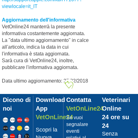
corretta per il tuo
viewlocale=it_IT
cane o il tuo gatto?
Hai pensato o già
stai seguendo la
Aggiornamento dell'informativa
filoso...
VetOnline24 manterrà la presente
Continua >
informativa costantemente aggiornata.
La "data ultimo aggiornamento" in calce
News
Categoria:
all'articolo, indica la data in cui
Vetonline
l'informativa è stata aggiornata.
Colpo di
Sarà cura di VetOnline24, inoltre,
calore: guida
pubblicare l'informativa aggiornata.
pratica per
un primo
Data ultimo aggiornamento: 27/02/2018
intervento
03/07/2018
Come riconoscere,
Dicono di
Download
Contatta
Veterinari
intervenire o
noi
App
VetOnLine24
Online
prevenire il colpo di
calore in cani e
VetOnLine24
24 ore su
Se vuoi
gatti…
segnalare
Continua >
24
Scopri la
eventi
Senza
Nuova
relativi al