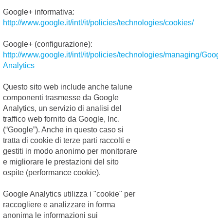
Significato
Google+ informativa:
del
http://www.google.it/intl/it/policies/technologies/cookies/
“Linguaggio”
16/01/2018
(Parte
Google+ (configurazione):
http://www.google.it/intl/it/policies/technologies/managing/Goo
seconda)
Analytics
Oltre ai segnali
apparenti che noi
abbiamo l’obbligo di
Questo sito web include anche talune
conoscere per non
componenti trasmesse da Google
incorrere in errori di
Analytics, un servizio di analisi del
Relazioni
Categoria:
comprensione,
traffico web fornito da Google, Inc.
&eg...
La
(“Google”). Anche in questo caso si
Continua >
Comunicazion
tratta di cookie di terze parti raccolti e
del Cane: Il
gestiti in modo anonimo per monitorare
Significato
e migliorare le prestazioni del sito
ospite (performance cookie).
del
“Linguaggio”
17/01/2018
Google Analytics utilizza i "cookie" per
(Parte prima)
raccogliere e analizzare in forma
Ogni suo
anonima le informazioni sui