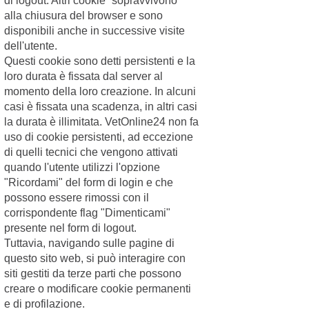
di logout. Altri cookie “sopravvivono”
“Linguaggio”
18/01/2018
alla chiusura del browser e sono
(Parte Terza)
disponibili anche in successive visite
dell'utente.
I “Segnali Calmanti”,
Questi cookie sono detti persistenti e la
se ben conosciuti,
possono farti capire
loro durata è fissata dal server al
cosa ti sta
momento della loro creazione. In alcuni
comunicando il tuo
casi è fissata una scadenza, in altri casi
cane… Sc...
la durata è illimitata. VetOnline24 non fa
Continua >
Cane
Categoria:
uso di cookie persistenti, ad eccezione
10 luoghi
di quelli tecnici che vengono attivati
comuni sulla
quando l'utente utilizzi l'opzione
salute del
"Ricordami" del form di login e che
possono essere rimossi con il
cane
corrispondente flag "Dimenticami"
Credenze che
presente nel form di logout.
diventano certezze,
18/01/2018
alimenti che fanno
Tuttavia, navigando sulle pagine di
male, altri che fanno
questo sito web, si può interagire con
bene, e altre
siti gestiti da terze parti che possono
convinzioni popolari
creare o modificare cookie permanenti
sulla salut...
e di profilazione.
Continua >