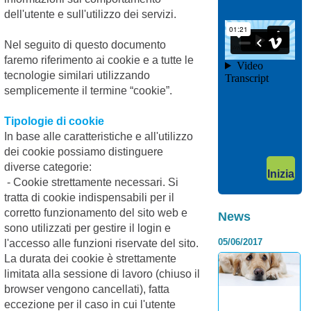
maligna che origina
dell'utente e sull'utilizzo dei servizi.
17/03/2020
dall’endotelio
vascolare, ovvero la
Nel seguito di questo documento
p...
faremo riferimento ai cookie e a tutte le
Continua >
tecnologie similari utilizzando
semplicemente il termine “cookie”.
Tipologie di cookie
News
Categoria:
In base alle caratteristiche e all'utilizzo
Vetonline
dei cookie possiamo distinguere
Complesso
diverse categorie:
Inizia
palatoschisi
- Cookie strettamente necessari. Si
tratta di cookie indispensabili per il
– labbro
corretto funzionamento del sito web e
News
leporino nel
sono utilizzati per gestire il login e
cane e nel
05/06/2017
l'accesso alle funzioni riservate del sito.
gatto
La durata dei cookie è strettamente
limitata alla sessione di lavoro (chiuso il
Tra le numerose
patologie congenite
browser vengono cancellati), fatta
riscontrate nel cane
eccezione per il caso in cui l'utente
e nel gatto, il labbro