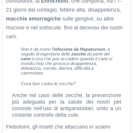
convulsioni; la
Ehrlichiosi
, che comporta, fra i 7-
21 giorni dal contagio, febbre alta, disappetenza,
macchie emorragiche
sulle gengive, su altre
mucose e nel sottocute, fino al decesso dei nostri
cani.
Non è da meno l’
infezione da Hepatozoon
, a
seguito di ingestione delle
zecche
da parte del
cane
(cosa che può accadere quando il cane si
mordicchia) che provoca disappetenza,
debolezza, vomito, diarrea, difficoltà a
camminare.
Cosa fare contro le zecche?
Anche nel caso delle zecche, la prevenzione
più adeguata per la salute dei nostri pet
consiste nell’uso di antiparassitari, unito a un
costante controllo della cute.
Flebotomi, gli insetti che attaccano in sciami