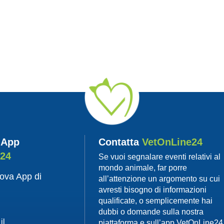
 App
Contatta
VetOnLine24
e24
Se vuoi segnalare eventi relativi al
mondo animale, far porre
uova App di
all’attenzione un argomento su cui
avresti bisogno di informazioni
qualificate, o semplicemente hai
dubbi o domande sulla nostra
il
piattaforma e sull’app VetOnLine24