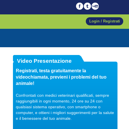
Login / Registrati
Video Presentazione
17/03/2020
Registrati, testa gratuitamente la
videochiamata, previeni i problemi del tuo
animale!
Confrontati con medici veterinari qualificati, sempre
raggiungibili in ogni momento, 24 ore su 24 con
qualsiasi sistema operativo, con smartphone o
computer, e ottieni i migliori suggerimenti per la salute
News Vetonline
Categoria:
e il benessere del tuo animale.
L’emangiosarcoma nel cane
L’emangiosarcoma (HSA) è una neoplasia maligna che origina