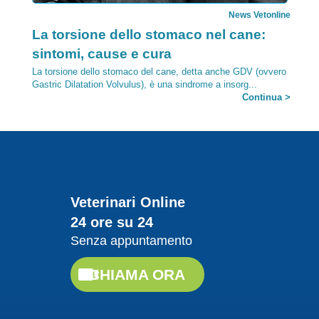
News Vetonline
Categoria:
La torsione dello stomaco nel cane:
sintomi, cause e cura
La torsione dello stomaco del cane, detta anche GDV (ovvero
Gastric Dilatation Volvulus), è una sindrome a insorg...
Continua >
25/09/2017
Veterinari Online
24 ore su 24
Senza appuntamento
News Vetonline
Categoria:
Salute cani e gatti, impariamo a
CHIAMA ORA
distinguere gli organismi più dannosi
La salute di cani e gatti è importante, per questo è bene
conoscere quali organismi possono essere per lor...
,