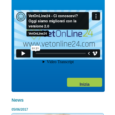
dall’endotelio vascolare, ovvero la p...
Continua >
17/03/2020
News Vetonline
Categoria:
Complesso palatoschisi – labbro
leporino nel cane e nel gatto
Inizia
Tra le numerose patologie congenite riscontrate nel cane e nel
gatto, il labbro leporino, la palatoschisi o la concomita...
Continua >
News
05/06/2017