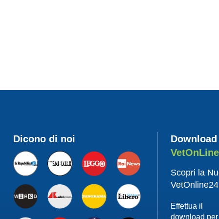
Dicono di noi
Download
VetOnLin
Scopri la N
VetOnline24
Effettua il
download per 