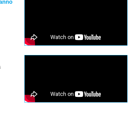
hanno
a