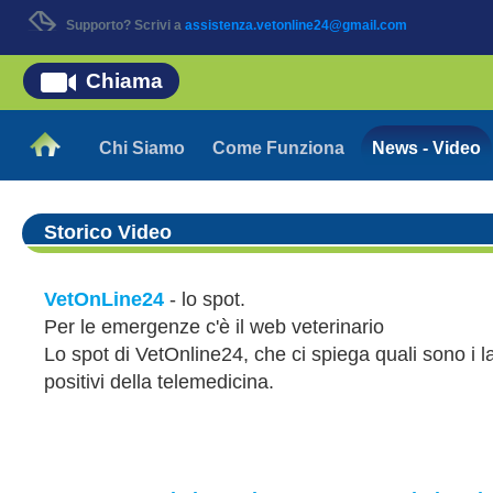
Supporto? Scrivi a
assistenza.vetonline24@gmail.com
Chiama
Chi Siamo
Come Funziona
News - Video
Storico Video
VetOnLine24
- lo spot.
Per le emergenze c'è il web veterinario
Lo spot di VetOnline24, che ci spiega quali sono i la
positivi della telemedicina.