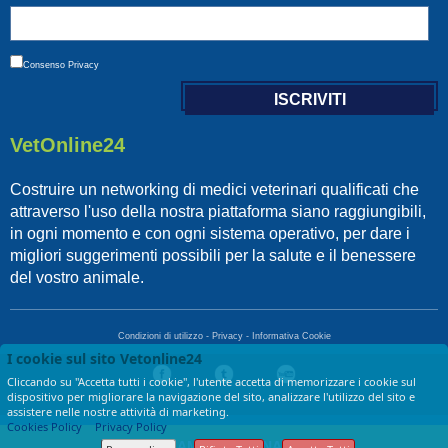
Consenso
Privacy
VetOnline24
Costruire un networking di medici veterinari qualificati che
attraverso l'uso della nostra piattaforma siano raggiungibili,
in ogni momento e con ogni sistema operativo, per dare i
migliori suggerimenti possibili per la salute e il benessere
del vostro animale.
Condizioni di utilizzo
-
Privacy
-
Informativa Cookie
I cookie sul sito Vetonline24
Cliccando su "Accetta tutti i cookie", l'utente accetta di memorizzare i cookie sul
dispositivo per migliorare la navigazione del sito, analizzare l'utilizzo del sito e
Copyright © 2017 VetOnLine24 - di LGF srl - P.IVA 13674721009
assistere nelle nostre attività di marketing.
Cookies Policy
Privacy Policy
CHIAMA VETERINARI