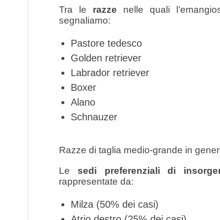
Tra le
razze
nelle quali l’emangio
segnaliamo:
Pastore tedesco
Golden retriever
Labrador retriever
Boxer
Alano
Schnauzer
Razze di taglia medio-grande in gener
Le
sedi preferenziali di insorge
rappresentate da:
Milza (50% dei casi)
Atrio destro (25% dei casi)