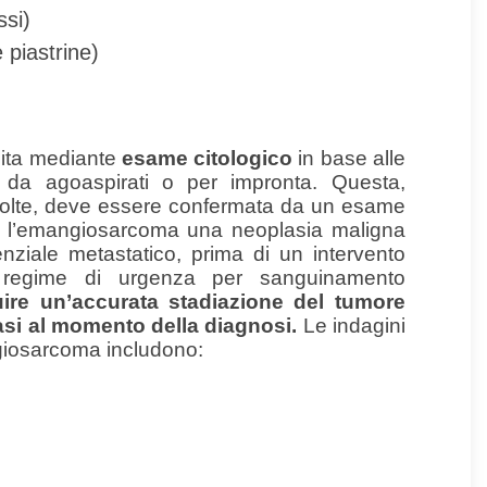
ssi)
 piastrine)
ita mediante
esame citologico
in base alle
zati da agoaspirati o per impronta. Questa,
accolte, deve essere confermata da un esame
do l’emangiosarcoma una neoplasia maligna
ziale metastatico, prima di un intervento
n regime di urgenza per sanguinamento
uire un’accurata stadiazione del tumore
asi al momento della diagnosi.
Le indagini
ngiosarcoma includono: