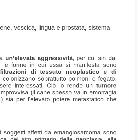
rene, vescica, lingua e prostata, sistema
da
un’elevata aggressività
, per cui sin dai
te le forme in cui essa si manifesta sono
nfiltrazioni di tessuto neoplastico e di
 colonizzano soprattutto polmoni e fegato,
sere interessati. Ciò lo rende un
tumore
 improvvisa (il cane spesso va in emorragia
) sia per l’elevato potere metastatico che
nei soggetti affetti da emangiosarcoma sono
ica del sito primario della neoplasia, alla