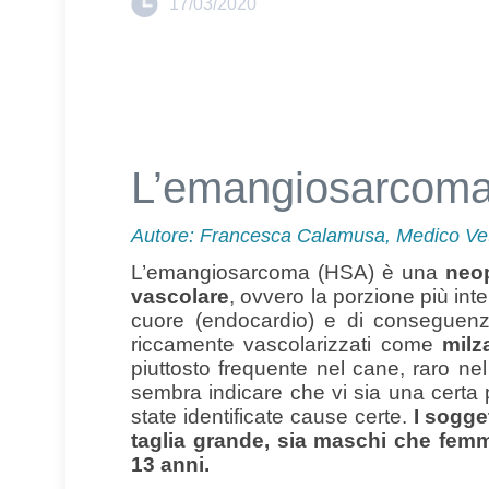
17/03/2020
L’emangiosarcoma
Autore:
Francesca Calamusa, Medico Vet
L’emangiosarcoma (HSA) è una
neop
vascolare
, ovvero la porzione più inter
cuore (endocardio) e di conseguenz
riccamente vascolarizzati come
milz
piuttosto frequente nel cane, raro nel
sembra indicare che vi sia una certa
state identificate cause certe.
I sogge
taglia grande, sia maschi che femmi
13 anni.