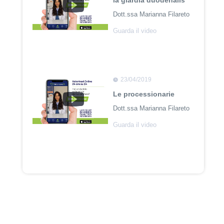
la giardia duodenalis
Dott.ssa Marianna Filareto
Guarda il video
23/04/2019
Le processionarie
Dott.ssa Marianna Filareto
Guarda il video
23/04/2018
Adozione Pet con
Leishmaniosi
Dott. Felici Manuel