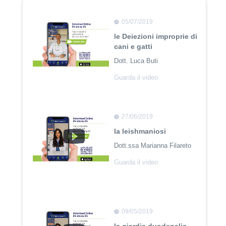
05/07/2019
le Deiezioni improprie di
cani e gatti
Dott. Luca Buti
Guarda il video
27/06/2019
la leishmaniosi
Dott.ssa Marianna Filareto
Guarda il video
09/05/2019