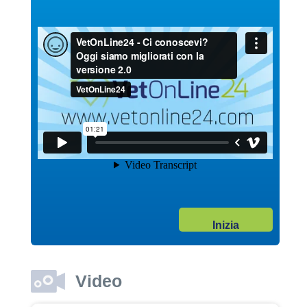
Guarda il video
04/10/2017
Garanzie post vendita
Dott. Maurizio Albano
Guarda il video
04/10/2017
Inizia
Adozione
Dott. Maurizio Albano
Guarda il video
Video