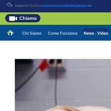
Supporto? Scrivi a
assistenza.vetonline24@gmail.com
Chiama
Chi Siamo
Come Funziona
News - Video