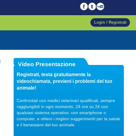
Login / Registrati
04/10/2017
Video Presentazione
Veterinario di fiducia
Registrati, testa gratuitamente la
Dott. Maurizio Albano
videochiamata, previeni i problemi del tuo
Guarda il video
animale!
Confrontati con medici veterinari qualificati, sempre
raggiungibili in ogni momento, 24 ore su 24 con
qualsiasi sistema operativo, con smartphone o
04/10/2017
computer, e ottieni i migliori suggerimenti per la salute
Regalare un pet
e il benessere del tuo animale.
Dott. Maurizio Albano