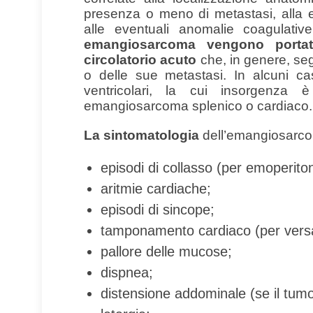
presenza o meno di metastasi, alla e
alle eventuali anomalie coagulativ
emangiosarcoma vengono portati
circolatorio acuto
che, in genere, seg
o delle sue metastasi. In alcuni cas
ventricolari, la cui insorgenza 
emangiosarcoma splenico o cardiaco.
La sintomatologia
dell’emangiosarco
episodi di collasso (per emoperito
aritmie cardiache;
episodi di sincope;
tamponamento cardiaco (per versa
pallore delle mucose;
dispnea;
distensione addominale (se il tum