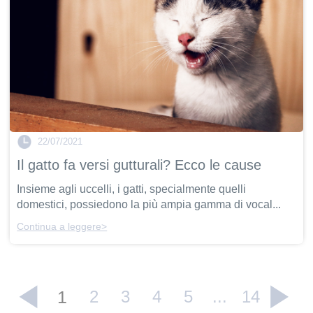
22/07/2021
Il gatto fa versi gutturali? Ecco le cause
Insieme agli uccelli, i gatti, specialmente quelli
domestici, possiedono la più ampia gamma di vocal...
Continua a leggere>
1
2
3
4
5
...
14