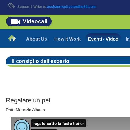
Support? Write to
assistenza@vetonline24.com
Videocall
About Us
How It Work
Eventi - Video
In
Il consiglio dell'esperto
Regalare un pet
Dott. Maurizio Albano