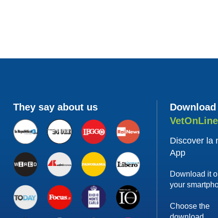
They say about us
Download
VetOnLin
Discover la
App
Download it 
your smartph
Choose the
download