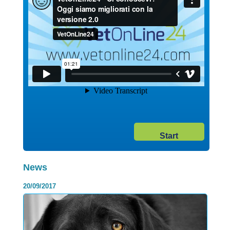
02/02/2018
Category:
I contro della dieta BARF, i rischi
dell’alimentazione naturale
Start
Dubbi sull’alimentazione corretta per il tuo cane o il tuo gatto?
Hai pensato o già stai seguendo la filosofia della Die...
Continua >
News
20/09/2017