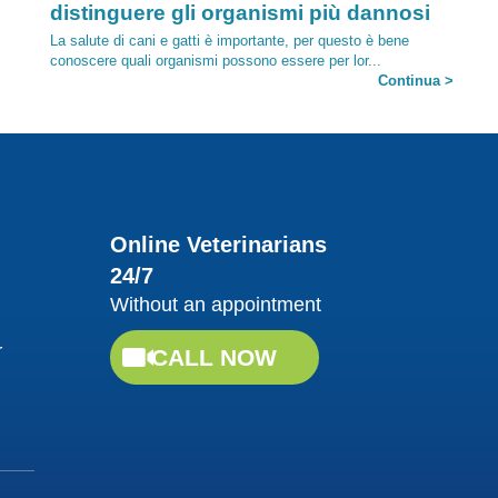
distinguere gli organismi più dannosi
La salute di cani e gatti è importante, per questo è bene
conoscere quali organismi possono essere per lor...
Continua >
26/10/2017
Online Veterinarians
24/7
Without an appointment
Category:
Alimentazione per cani e gatti secondo
r
CALL NOW
natura: la dieta BARF
Lo sapevi che, alla lunga, i mangimi industriali possono
diminuire le difese immunitarie e aumentare le allergie? Ma
y
all...
Continua >
16/01/2018