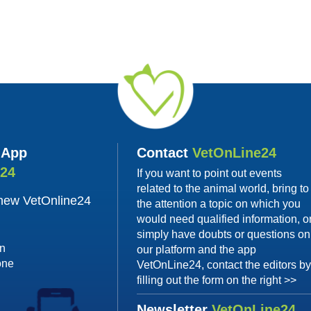
 App
Contact
VetOnLine24
e24
If you want to point out events
related to the animal world, bring to
 new VetOnline24
the attention a topic on which you
would need qualified information, o
simply have doubts or questions on
on
our platform and the app
one
VetOnLine24, contact the editors b
filling out the form on the right >>
Newsletter
VetOnLine24