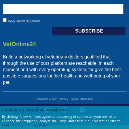
Privacy
Agreement consens
VetOnline24
Build a networking of veterinary doctors qualified that
through the use of ours platform are reachable, in each
moment and with every operating system, for give the best
possible suggestions for the health and well-being of your
pet.
Conditions of use
-
Privacy
-
Cookie information
Cookies on Vetonline24 web site
By clicking "Allow All", you agree to the storing of cookies on your device to
Copyright © 2017 VetOnLine24 - di LGF srl - P.IVA 13674721009
enhance site navigation, analyze site usage, and assist in our marketing efforts.
Cookies Policy
Privacy Policy