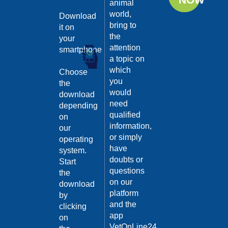
animal
La
world,
Download
bring to
Comunicazion
it on
the
your
del Cane: Il
attention
smartphone
Significato
a topic on
del
which
Choose
“Linguaggio”
16/01/2018
you
the
would
(Parte
download
need
depending
seconda)
qualified
on
Oltre ai segnali
information,
our
apparenti che noi
or simply
operating
abbiamo l’obbligo di
have
conoscere per non
system.
incorrere in errori di
doubts or
Start
Category:
comprensione, è
questions
the
bene no...
La
on our
download
Continua >
Comunicazion
platform
by
and the
del Cane: Il
clicking
app
on
Significato
VetOnLine24,