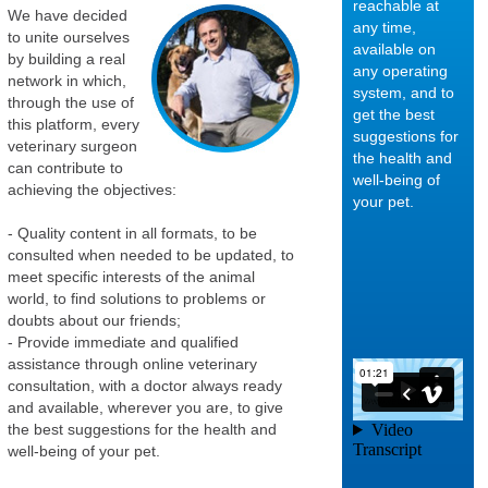
reachable at
We have decided
any time,
to unite ourselves
available on
by building a real
any operating
network in which,
system, and to
through the use of
get the best
this platform, every
suggestions for
veterinary surgeon
the health and
can contribute to
well-being of
Category:
achieving the objectives:
your pet.
Sviluppo
- Quality content in all formats, to be
neurologico
consulted when needed to be updated, to
e
meet specific interests of the animal
morfologico
world, to find solutions to problems or
doubts about our friends;
del cucciolo
- Provide immediate and qualified
- I sensi del
02/02/2018
assistance through online veterinary
cane adulto
consultation, with a doctor always ready
and available, wherever you are, to give
A seconda del
the best suggestions for the health and
periodo di vita del
well-being of your pet.
tuo cane, i suoi
sensi saranno più o