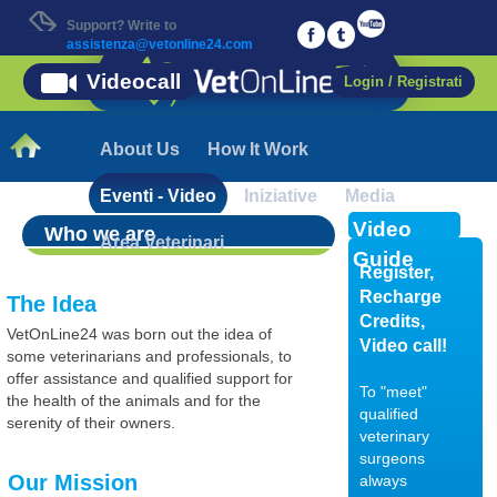
Support? Write to
assistenza@vetonline24.com
Videocall
Login / Registrati
About Us
How It Work
Eventi - Video
Iniziative
Media
Video
Who we are
Area Veterinari
Guide
Register,
Recharge
The Idea
Credits,
VetOnLine24 was born out the idea of
Video call!
some veterinarians and professionals, to
offer assistance and qualified support for
To "meet"
the health of the animals and for the
qualified
serenity of their owners.
veterinary
surgeons
Our Mission
always
18/01/2018