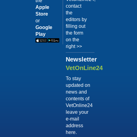
the
del
contact
Apple
“Linguaggio”
17/01/2018
the
Store
(Parte prima)
editors by
or
filling out
Google
Ogni suo
the form
atteggiamento vuole
Play
dirti qualcosa:
on the
facilita la
right >>
comunicazione con
il tuo cane per
Newsletter
permettergli di
Category:
parlarti e di...
VetOnLine24
Ringhio,
Continua >
paura, gioco,
To stay
updated on
vivacità.
news and
Quando è
contents of
giusto
VetOnline24
preoccuparsi
17/01/2018
leave your
Conosci così bene il
e-mail
tuo cane tanto da
address
saper interpretare
here.
correttamente i suoi