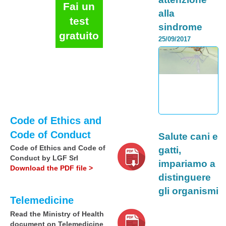
Fai un
alla
test
sindrome
gratuito
torsione
25/09/2017
gastrica
La salute del cane è
importante, proprio
come la nostra. Per
questo, è importante
imparare a
riconoscere a...
Code of Ethics and
Continua >
Category:
Code of Conduct
Salute cani e
Code of Ethics and Code of
gatti,
Conduct by LGF Srl
impariamo a
Download the PDF file >
distinguere
gli organismi
Telemedicine
più dannosi
26/10/2017
Read the Ministry of Health
La salute di cani e
document on Telemedicine