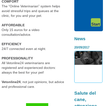
meno sviluppati ed
COMFORT
utili a scopi
The “Online Veterinarian” system helps
precisi&h...
Category:
avoid stressful trips and queues at the
Continua >
clinic, for you and your pet.
I contro della
dieta BARF, i
Start
AFFORDABLE
rischi
Only 15 euros for a video
consultation/advice.
dell’alimentaz
News
naturale
EFFICIENCY
20/09/2017
Dubbi
24/7 connected even at night.
sull’alimentazione
corretta per il tuo
PROFESSIONALITY
cane o il tuo gatto?
All Vetonline24 veterinarians are
Hai pensato o già
registered and experienced doctors:
stai seguendo la
always the best for your pet!
filosofia della Die...
Continua >
Vetonline24
, not just opinions, but advice
and professional care.
Category:
Salute del
cane,
attenzione