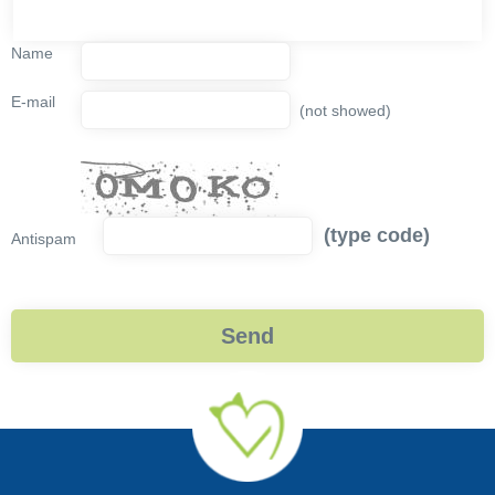
Name
E-mail
(not showed)
(type code)
Antispam