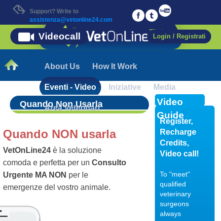
Support? Write to
assistenza@vetonline24.com
Videocall
Login / Registrati
About Us
How It Work
Eventi - Video
Iniziative
Media
Video
Quando Non Usarla
Area Veterinari
Guide
Register,
Quando NON usarla
Recharge
Credits,
VetOnLine24
è la soluzione
Video call!
comoda e perfetta per un
Consulto
To "meet"
Urgente MA NON
per le
qualified
emergenze del vostro animale.
veterinary
surgeons
always
18/01/2018