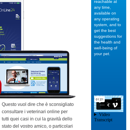
reachable at
any time,
available on
any operating
system, and to
get the best
suggestions for
the health and
well-being of
Category:
your pet.
Sviluppo
neurologico
e
morfologico
del cucciolo
- I sensi del
02/02/2018
cane adulto
Questo vuol dire che è sconsigliato
A seconda del
consultare i veterinari online per
periodo di vita del
tutti quei casi in cui la gravità dello
tuo cane, i suoi
sensi saranno più o
stato del vostro amico, o particolari