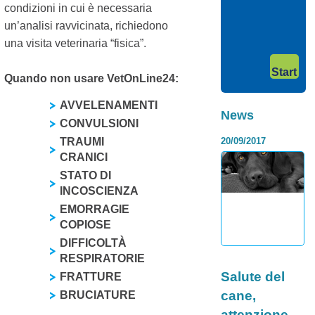
meno sviluppati ed
condizioni in cui è necessaria
utili a scopi
un’analisi ravvicinata, richiedono
precisi&h...
Category:
Continua >
una visita veterinaria “fisica”.
I contro della
dieta BARF, i
Start
Quando non usare VetOnLine24:
rischi
dell’alimentaz
AVVELENAMENTI
News
naturale
CONVULSIONI
20/09/2017
TRAUMI
Dubbi
sull’alimentazione
CRANICI
corretta per il tuo
STATO DI
cane o il tuo gatto?
INCOSCIENZA
Hai pensato o già
stai seguendo la
EMORRAGIE
filosofia della Die...
COPIOSE
Continua >
DIFFICOLTÀ
RESPIRATORIE
Category:
Salute del
FRATTURE
cane,
BRUCIATURE
attenzione