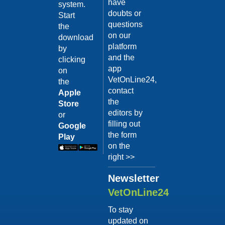
have
system.
La
doubts or
Start
questions
Comunicazion
the
on our
download
del Cane: Il
platform
by
Significato
and the
clicking
del
app
on
“Linguaggio”
16/01/2018
VetOnLine24,
the
contact
(Parte
Apple
the
Store
seconda)
editors by
or
Oltre ai segnali
filling out
Google
apparenti che noi
the form
Play
abbiamo l’obbligo di
on the
conoscere per non
incorrere in errori di
right >>
Category:
comprensione, è
bene no...
La
Newsletter
Continua >
Comunicazion
VetOnLine24
del Cane: Il
To stay
Significato
updated on