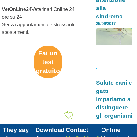
alla
VetOnLine24
Veterinari Online 24
sindrome
ore su 24
torsione
25/09/2017
Senza appuntamento e stressanti
gastrica
spostamenti.
La salute del cane è
importante, proprio
come la nostra. Per
Fai un
questo, è importante
test
imparare a
riconoscere a...
gratuito
Continua >
Category:
Salute cani e
gatti,
impariamo a
distinguere
gli organismi
più dannosi
26/10/2017
They say
Download
Contact
Online
La salute di cani e