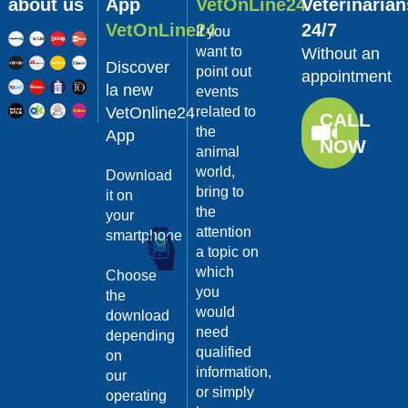
gatti è importante,
about us
App
VetOnLine24
Veterinarian
per questo è bene
VetOnLine24
24/7
If you
conoscere quali
organismi possono
want to
Without an
Discover
essere per lor...
point out
appointment
Continua >
la new
events
VetOnline24
related to
Category:
CALL
the
Alimentazione
App
NOW
animal
per cani e
world,
Download
gatti
bring to
it on
secondo
the
your
natura: la
attention
smartphone
a topic on
dieta BARF
16/01/2018
which
Choose
Lo sapevi che, alla
you
the
lunga, i mangimi
would
industriali possono
download
diminuire le difese
need
depending
immunitarie e
qualified
on
aumentare le
information,
our
allergie? Ma all...
or simply
Continua >
operating
Category: