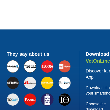
They say about us
Download
VetOnLin
Discover la
App
Download it 
your smartph
Choose the
download