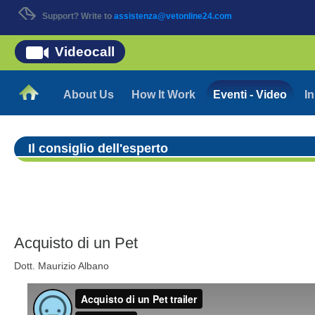
Support? Write to
assistenza@vetonline24.com
Videocall
About Us
How It Work
Eventi - Video
In
Il consiglio dell'esperto
Acquisto di un Pet
Dott. Maurizio Albano