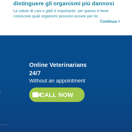
distinguere gli organismi più dannosi
La salute di cani e gatti è importante, per questo è bene
conoscere quali organismi possono essere per lor...
Continua >
26/10/2017
Online Veterinarians
24/7
Without an appointment
Category:
Alimentazione per cani e gatti secondo
r
CALL NOW
natura: la dieta BARF
Lo sapevi che, alla lunga, i mangimi industriali possono
diminuire le difese immunitarie e aumentare le allergie? Ma
y
all...
Continua >
16/01/2018