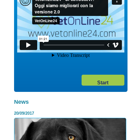
02/02/2018
Category:
I contro della dieta BARF, i rischi
dell’alimentazione naturale
Start
Dubbi sull’alimentazione corretta per il tuo cane o il tuo gatto?
Hai pensato o già stai seguendo la filosofia della Die...
Continua >
News
20/09/2017