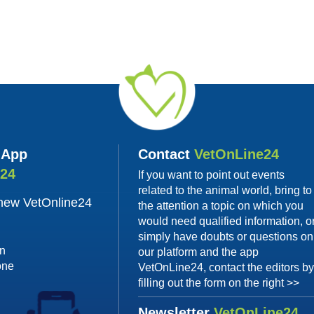
 App
Contact
VetOnLine24
e24
If you want to point out events
related to the animal world, bring to
 new VetOnline24
the attention a topic on which you
would need qualified information, o
simply have doubts or questions on
on
our platform and the app
one
VetOnLine24, contact the editors b
filling out the form on the right >>
Newsletter
VetOnLine24