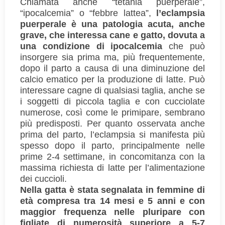
Chiamata anche “tetania puerperale”,
“ipocalcemia” o “febbre lattea”,
l’eclampsia
puerperale è una patologia acuta, anche
grave, che interessa cane e gatto, dovuta a
una condizione di ipocalcemia
che può
insorgere sia prima ma, più frequentemente,
dopo il parto a causa di una diminuzione del
calcio ematico per la produzione di latte. Può
interessare cagne di qualsiasi taglia, anche se
i soggetti di piccola taglia e con cucciolate
numerose, così come le primipare, sembrano
più predisposti. Per quanto osservata anche
prima del parto, l’eclampsia si manifesta più
spesso dopo il parto, principalmente nelle
prime 2-4 settimane, in concomitanza con la
massima richiesta di latte per l’alimentazione
dei cuccioli.
Nella gatta è stata segnalata in femmine di
età compresa tra 14 mesi e 5 anni e con
maggior frequenza nelle pluripare con
figliate di numerosità superiore a 5-7