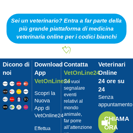
Sei un veterinario? Entra a far parte della
più grande piattaforma di medicina
veterinaria online per i codici bianchi
Dicono di
Download
Contatta
Veterinari
noi
App
VetOnLine24
Online
VetOnLine24
24 ore su
Se vuoi
segnalare
24
Scopri la
eventi
Senza
Nuova
relativi al
appuntamento
App di
mondo
animale,
VetOnline24
CHIAMA
far porre
ORA
all’attenzione
Effettua