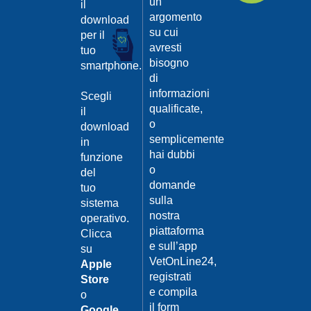
un
il
argomento
download
su cui
per il
avresti
tuo
bisogno
smartphone.
di
informazioni
Scegli
qualificate,
il
o
download
semplicemente
in
hai dubbi
funzione
o
del
domande
tuo
sulla
sistema
nostra
operativo.
piattaforma
Clicca
e sull’app
su
VetOnLine24,
Apple
registrati
Store
e compila
o
il form
Google