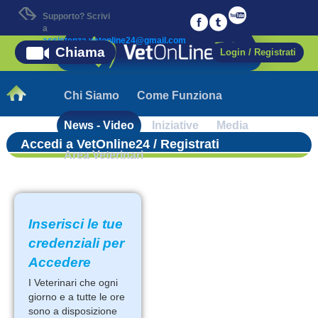
Supporto? Scrivi
a
assistenza.vetonline24@gmail.com
Chiama
Login / Registrati
Chi Siamo
Come Funziona
News - Video
Iniziative
Media
Accedi a VetOnline24 / Registrati
Area Veterinari
Inserisci le tue
credenziali per
Accedere
I Veterinari che ogni
giorno e a tutte le ore
sono a disposizione