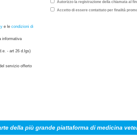
Autorizzo la registrazione della chiamata al fine
Accetto di essere contattato per finalità promo
cy
e le
condizioni di
a informativa
.e. - art 26 d.lgs)
del servizio offerto
arte della più grande piattaforma di medicina veter