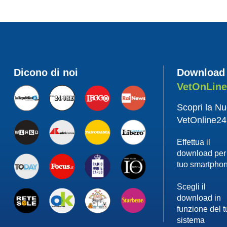
Dicono di noi
Download
VetOnLin
Scopri la N
VetOnline24
Effettua il
download per 
tuo smartpho
Scegli il
download in
funzione del 
sistema