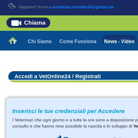
Supporto? Scrivi a
assistenza.vetonline24@gmail.com
Chiama
Chi Siamo
Come Funziona
News - Video
Accedi a VetOnline24 / Registrati
Inserisci le tue credenziali per Accedere
I Veterinari che ogni giorno e a tutte le ore sono a disposizione 
consulto e che hanno reso possibile la nascita e lo sviluppo di
Ve