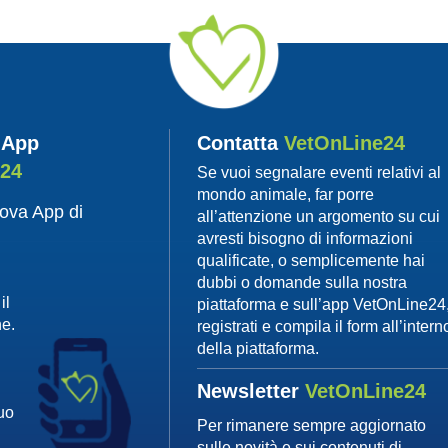
 App
Contatta
VetOnLine24
e24
Se vuoi segnalare eventi relativi al
mondo animale, far porre
uova App di
all’attenzione un argomento su cui
avresti bisogno di informazioni
qualificate, o semplicemente hai
dubbi o domande sulla nostra
il
piattaforma e sull’app VetOnLine24
ne.
registrati e compila il form all’intern
della piattaforma.
Newsletter
VetOnLine24
tuo
Per rimanere sempre aggiornato
sulle novità e sui contenuti di