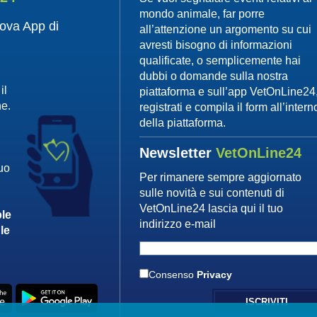
mondo animale, far porre
uova App di
all’attenzione un argomento su cui
avresti bisogno di informazioni
qualificate, o semplicemente hai
dubbi o domande sulla nostra
il
piattaforma e sull’app VetOnLine24
ne.
registrati e compila il form all’intern
della piattaforma.
Newsletter
VetOnLine24
tuo
Per rimanere sempre aggiornato
sulle novità e sui contenuti di
VetOnLine24 lascia qui il tuo
le
indirizzo e-mail
le
Consenso
Privacy