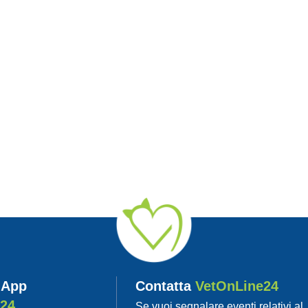
 App
Contatta
VetOnLine24
e24
Se vuoi segnalare eventi relativi al