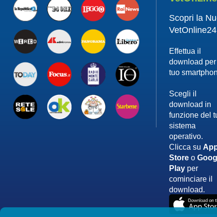
Scopri la N
VetOnline24
Effettua il
download per 
tuo smartpho
Scegli il
download in
funzione del 
sistema
operativo.
Clicca su
App
Store
o
Goog
Play
per
cominciare il
download.