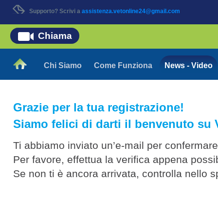
Supporto? Scrivi a
assistenza.vetonline24@gmail.com
Chiama
Chi Siamo
Come Funziona
News - Video
Grazie per la tua registrazione!
Siamo felici di darti il benvenuto su
Ti abbiamo inviato un’e-mail per confermare 
Per favore, effettua la verifica appena possib
Se non ti è ancora arrivata, controlla nello s