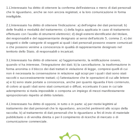
1.L’interessato ha diritto di ottenere la conferma dell’esistenza o meno di dati personali
che lo riguardano, anche se non ancora registrati, e la loro comunicazione in forma
intelligibile.
2.L’interessato ha diritto di ottenere l’indicazione: a) dell’origine dei dati personali; b)
delle finalità e modalità del trattamento; c) della logica applicata in caso di trattamento
effettuato con l’ausilio di strumenti elettronici; d) degli estremi identificativi del titolare,
dei responsabili e del rappresentante designato ai sensi dell’articolo 5, comma 2; e) dei
soggetti o delle categorie di soggetti ai quali i dati personali possono essere comunicati
o che possono venirne a conoscenza in qualità di rappresentante designato nel
territorio dello Stato, di responsabili o incaricati.
3.L’interessato ha diritto di ottenere: a) l’aggiornamento, la rettificazione ovvero,
quando vi ha interesse, l’integrazione dei dati; b) la cancellazione, la trasformazione in
forma anonima o il blocco dei dati trattati in violazione di legge, compresi quelli di cui
non è necessaria la conservazione in relazione agli scopi per i quali i dati sono stati
raccolti o successivamente trattati; c) l’attestazione che le operazioni di cui alle lettere
a) e b) sono state portate a conoscenza, anche per quanto riguarda il loro contenuto,
di coloro ai quali i dati sono stati comunicati o diffusi, eccettuato il caso in cui tale
adempimento si rivela impossibile o comporta un impiego di mezzi manifestamente
sproporzionato rispetto al diritto tutelato.
4.L’interessato ha diritto di opporsi, in tutto o in parte: a) per motivi legittimi al
trattamento dei dati personali che lo riguardano, ancorché pertinenti allo scopo della
raccolta; b) al trattamento di dati personali che lo riguardano a fini di invio di materiale
pubblicitario o di vendita diretta o per il compimento di ricerche di mercato o di
comunicazione commerciale.