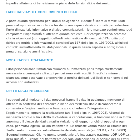
impedire all’utente di beneficiarne in pieno delle funzionalità e dei servizi.
FACOLTATIVITA’ DEL CONFERIMENTO DEI DATI
A parte quanto specificato per i dati di navigazione, l’utente è libero di fornire i dati
personali riportati nei moduli di richiesta o comunque indicati in contatti per sollecitare
l’invio di materiale informativo o di altre comunicazioni. Il loro mancato conferimento può
comportare l’impossibilità di ottenere quanto richiesto. Per completezza va ricordato
che in alcuni casi (non oggetto dell’ordinaria gestione di questo sito) l’Autorità può
richiedere notizie e informazioni ai sensi dell’art 157 del d.lgs. n. 196/2003, ai fini del
controllo sul trattamento dei dati personali. In questi casi la risposta è obbligatoria a
pena di sanzione amministrativa.
MODALITA’ DEL TRATTAMENTO
I dati personali sono trattati con strumenti automatizzati per il tempo strettamente
necessario a conseguire gli scopi per cui sono stati raccolti. Specifiche misure di
sicurezza sono osservate per prevenire la perdita dei dati, usi illeciti o non corretti ed
accessi non autorizzati.
DIRITTI DEGLI INTERESSATI
I soggetti cui si riferiscono i dati personali hanno il diritto in qualunque momento di
ottenere la conferma dell’esistenza o meno dei medesimi dati e di conoscerne il
contenuto e l’origine, verificarne l’esattezza o chiederne l’integrazione o
l’aggiornamento, oppure la rettificazione (art. 7 del d.lgs. n. 196/2003). Ai sensi del
medesimo articolo si ha il diritto di chiedere la cancellazione, la trasformazione in forma
anonima o il blocco dei dati trattati in violazione di legge, nonché di opporsi in ogni
caso, per motivi legittimi, al loro trattamento. Le richieste vanno rivolte al Titolare del
Trattamento. Informativa sul trattamento dei dati personali (art. 13 D.lgs. 196/2003)
Soggetti Interessati: Cliente utente-proprietario e/o intestatario paziente LGF. LGF s.r.l.
nella qualità di Titolare del trattamento dei Suoi dati personali, ai sensi e per gli effetti