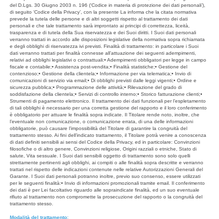
del D.Lgs. 30 Giugno 2003 n. 196 (‘Codice in materia di protezione dei dati personali’),
di seguito ‘Codice della Privacy’, con la presente La informa che la citata normativa
prevede la tutela delle persone e di altri soggetti rispetto al trattamento dei dati
personali e che tale trattamento sarà improntato ai principi di correttezza, liceità,
trasparenza e di tutela della Sua riservatezza e dei Suoi diritti. I Suoi dati personali
verranno trattati in accordo alle disposizioni legislative della normativa sopra richiamata
e degli obblighi di riservatezza ivi previsti. Finalità di trattamento: in particolare i Suoi
dati verranno trattati per finalità connesse all’attuazione dei seguenti adempimenti,
relativi ad obblighi legislativi o contrattuali:• Adempimenti obbligatori per legge in campo
fiscale e contabile;• Assistenza post-vendita;• Finalità statistiche;• Gestione del
contenzioso;• Gestione della clientela;• Informazione per via telematica;• Invio di
comunicazioni di servizio via email;• Di obblighi previsti dalle leggi vigenti;• Ordine e
sicurezza pubblica;• Programmazione delle attività;• Rilevazione del grado di
soddisfazione della clientela;• Servizi di controllo interno;• Storico fatturazione clienti;•
Strumenti di pagamento elettronico. Il trattamento dei dati funzionali per l’espletamento
di tali obblighi è necessario per una corretta gestione del rapporto e il loro conferimento
è obbligatorio per attuare le finalità sopra indicate. Il Titolare rende noto, inoltre, che
l’eventuale non comunicazione, o comunicazione errata, di una delle informazioni
obbligatorie, può causare l’impossibilità del Titolare di garantire la congruità del
trattamento stesso. Ai fini dell’indicato trattamento, il Titolare potrà venire a conoscenza
di dati definiti sensibili ai sensi del Codice della Privacy, ed in particolare: Convinzioni
filosofiche o di altro genere, Convinzioni religiose, Origini razziali o etniche, Stato di
salute, Vita sessuale. I Suoi dati sensibili oggetto di trattamento sono solo quelli
strettamente pertinenti agli obblighi, ai compiti o alle finalità sopra descritte e verranno
trattati nel rispetto delle indicazioni contenute nelle relative Autorizzazioni Generali del
Garante. I Suoi dati personali potranno inoltre, previo suo consenso, essere utilizzati
per le seguenti finalità:• Invio di informazioni promozionali tramite email. Il conferimento
dei dati è per Lei facoltativo riguardo alle sopraindicate finalità, ed un suo eventuale
rifiuto al trattamento non compromette la prosecuzione del rapporto o la congruità del
trattamento stesso.
Modalità del trattamento: