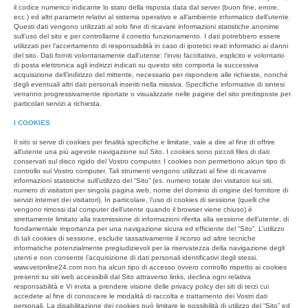
il codice numerico indicante lo stato della risposta data dal server (buon fine, errore,
ecc.) ed altri parametri relativi al sistema operativo e all’ambiente informatico dell’utente.
Questi dati vengono utilizzati al solo fine di ricavare informazioni statistiche anonime
sull’uso del sito e per controllarne il corretto funzionamento. I dati potrebbero essere
utilizzati per l’accertamento di responsabilità in caso di ipotetici reati informatici ai danni
del sito. Dati forniti volontariamente dall’utente: l’invio facoltativo, esplicito e volontario
di posta elettronica agli indirizzi indicati su questo sito comporta la successiva
acquisizione dell’indirizzo del mittente, necessario per rispondere alle richieste, nonché
degli eventuali altri dati personali inseriti nella missiva. Specifiche informative di sintesi
verranno progressivamente riportate o visualizzate nelle pagine del sito predisposte per
particolari servizi a richiesta.
I COOKIES
Il sito si serve di cookies per finalità specifiche e limitate, vale a dire al fine di offrire
all’utente una più agevole navigazione sul Sito. I cookies sono piccoli files di dati
conservati sul disco rigido del Vostro computer. I cookies non permettono alcun tipo di
controllo sul Vostro computer. Tali strumenti vengono utilizzati al fine di ricavarne
informazioni statistiche sull’utilizzo del “Sito” (es. numero totale dei visitatori sui siti,
numero di visitatori per singola pagina web, nome del dominio di origine del fornitore di
servizi internet dei visitatori). In particolare, l’uso di cookies di sessione (quelli che
vengono rimossi dal computer dell’utente quando il browser viene chiuso) è
strettamente limitato alla trasmissione di informazioni riferita alla sessione dell’utente, di
fondamentale importanza per una navigazione sicura ed efficiente del “Sito”. L’utilizzo
di tali cookies di sessione, esclude tassativamente il ricorso ad altre tecniche
informatiche potenzialmente pregiudizievoli per la riservatezza della navigazione degli
utenti e non consente l’acquisizione di dati personali identificativi degli stessi.
www.vetonline24.com non ha alcun tipo di accesso ovvero controllo rispetto ai cookies
presenti su siti web accessibili dal Sito attraverso links, declina ogni relativa
responsabilità e Vi invita a prendere visione delle privacy policy dei siti di terzi cui
accedete al fine di conoscere le modalità di raccolta e trattamento dei Vostri dati
personali. La disabilitazione dei cookies può limitare le possibilità di utilizzo del “Sito” ed