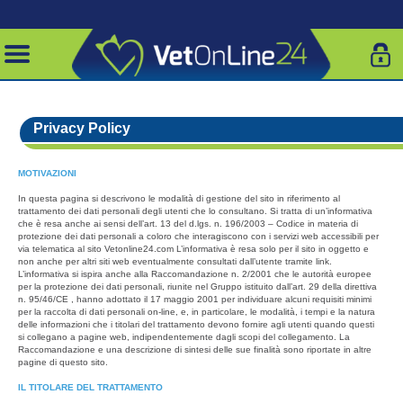
Privacy Policy
MOTIVAZIONI
In questa pagina si descrivono le modalità di gestione del sito in riferimento al
trattamento dei dati personali degli utenti che lo consultano. Si tratta di un’informativa
che è resa anche ai sensi dell’art. 13 del d.lgs. n. 196/2003 – Codice in materia di
protezione dei dati personali a coloro che interagiscono con i servizi web accessibili per
via telematica al sito Vetonline24.com L’informativa è resa solo per il sito in oggetto e
non anche per altri siti web eventualmente consultati dall’utente tramite link.
L’informativa si ispira anche alla Raccomandazione n. 2/2001 che le autorità europee
per la protezione dei dati personali, riunite nel Gruppo istituito dall’art. 29 della direttiva
n. 95/46/CE , hanno adottato il 17 maggio 2001 per individuare alcuni requisiti minimi
per la raccolta di dati personali on-line, e, in particolare, le modalità, i tempi e la natura
delle informazioni che i titolari del trattamento devono fornire agli utenti quando questi
si collegano a pagine web, indipendentemente dagli scopi del collegamento. La
Raccomandazione e una descrizione di sintesi delle sue finalità sono riportate in altre
pagine di questo sito.
IL TITOLARE DEL TRATTAMENTO