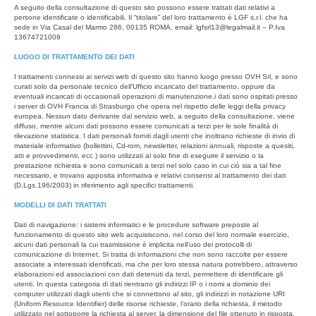
A seguito della consultazione di questo sito possono essere trattati dati relativi a
persone identificate o identificabili. Il “titolare” del loro trattamento è LGF s.r.l. che ha
sede in Via Casal del Marmo 286, 00135 ROMA, email: lgfsrl13@legalmail.it – P.Iva
13674721009
LUOGO DI TRATTAMENTO DEI DATI
I trattamenti connessi ai servizi web di questo sito hanno luogo presso OVH Srl, e sono
curati solo da personale tecnico dell’Ufficio incaricato del trattamento, oppure da
eventuali incaricati di occasionali operazioni di manutenzione.i dati sono ospitati presso
i server di OVH Francia di Strasburgo che opera nel rispetto delle leggi della privacy
europea. Nessun dato derivante dal servizio web, a seguito della consultazione, viene
diffuso, mentre alcuni dati possono essere comunicati a terzi per le sole finalità di
rilevazione statistica. I dati personali forniti dagli utenti che inoltrano richieste di invio di
materiale informativo (bollettini, Cd-rom, newsletter, relazioni annuali, risposte a quesiti,
atti e provvedimenti, ecc.) sono utilizzati al solo fine di eseguire il servizio o la
prestazione richiesta e sono comunicati a terzi nel solo caso in cui ciò sia a tal fine
necessario, e trovano apposita informativa e relativi consensi al trattamento dei dati
(D.Lgs.196/2003) in riferimento agli specifici trattamenti.
MODELLI DI DATI TRATTATI
Dati di navigazione: i sistemi informatici e le procedure software preposte al
funzionamento di questo sito web acquisiscono, nel corso del loro normale esercizio,
alcuni dati personali la cui trasmissione è implicita nell’uso dei protocolli di
comunicazione di Internet. Si tratta di informazioni che non sono raccolte per essere
associate a interessati identificati, ma che per loro stessa natura potrebbero, attraverso
elaborazioni ed associazioni con dati detenuti da terzi, permettere di identificare gli
utenti. In questa categoria di dati rientrano gli indirizzi IP o i nomi a dominio dei
computer utilizzati dagli utenti che si connettono al sito, gli indirizzi in notazione URI
(Uniform Resource Identifier) delle risorse richieste, l’orario della richiesta, il metodo
utilizzato nel sottoporre la richiesta al server, la dimensione del file ottenuto in risposta,