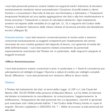
i suoi dati personali potranno essere trattati nei seguenti modi:• Adozione di decisioni
esclusivamente mediante mezzi automatizzati;• Creazione di profili relativi a clienti,
fornitori o consumatori;• Raccolta di dati per via informatica o telematica.;• Trattamenti
temporanei finalizzati ad una rapida aggregazione dei dati o alla loro trasformazione in
forma anonima;• Trattamento a mezzo di calcolatori elettronici. Ogni trattamento
avviene nel rispetto delle modalità di cui agli artt. 11, 31 e seguenti del Codice della
Privacy e mediante l’adozione delle misure minime di sicurezza previste dal disciplinare
tecnico (Allegato B).
Comunicazione:
i suoi dati saranno conservati presso la nostra sede e saranno
comunicati esclusivamente ai soggetti competenti per l’espletamento dei servizi
necessari ad una corretta gestione del rapporto di lavoro, con garanzia di tutela dei
diritti dell’interessato. I suoi dati saranno trattati unicamente da personale
espressamente autorizzato dal Titolare ed, in particolare, dalle seguenti categorie di
soggetti incaricati:
•Ufficio Amministrazione.
I suoi dati potranno essere comunicati a terzi, in particolare a :• Studi di consulenza per
adempimenti ed obblighi di legge;• Banche e istituti di credito per obblighi contabili-
fiscali. Diffusione: I suoi dati personali non verranno diffusi in alcun modo.
Titolare:
il Titolare del trattamento dei dati, ai sensi della Legge, è LGF s.r.l. (via Casal del
Marmo 286, 00135 ROMA nella persona di Maurizio Albano. Lei ha diritto di ottenere
dal titolare al trattamento la cancellazione, la comunicazione, l’aggiornamento, la
rettificazione, l’integrazione dei dati personali che La riguardano, nonché in generale
può esercitare tutti i diritti previsti dall’art. 7 del Codice della Privacy fornito in copia di
seguito. Decreto Legislativo n.196/2003: Art. 7 – Diritto di accesso ai dati personali ed
altri diritti