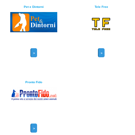
Pet e Dintorni
Tele Free
>
>
Pronto Fido
>