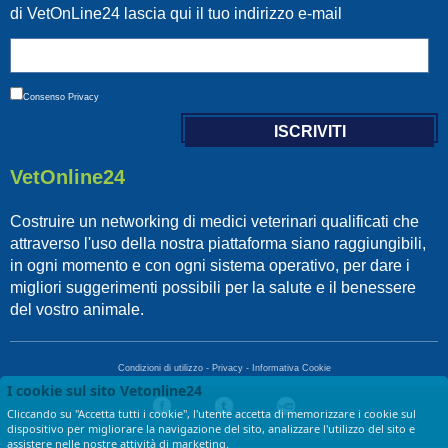
di VetOnLine24 lascia qui il tuo indirizzo e-mail
Consenso
Privacy
VetOnline24
Costruire un networking di medici veterinari qualificati che
attraverso l'uso della nostra piattaforma siano raggiungibili,
in ogni momento e con ogni sistema operativo, per dare i
migliori suggerimenti possibili per la salute e il benessere
del vostro animale.
Condizioni di utilizzo
-
Privacy
-
Informativa Cookie
I cookie sul sito Vetonline24
Cliccando su "Accetta tutti i cookie", l'utente accetta di memorizzare i cookie sul
dispositivo per migliorare la navigazione del sito, analizzare l'utilizzo del sito e
Copyright © 2017 VetOnLine24 - di LGF srl - P.IVA 13674721009
assistere nelle nostre attività di marketing.