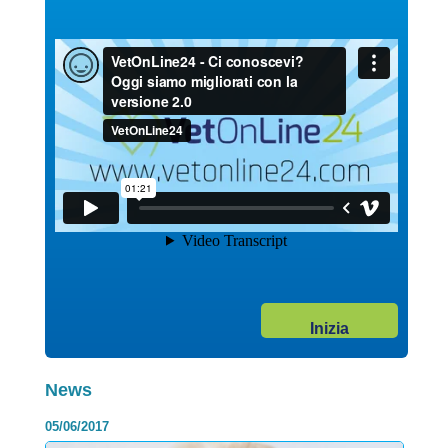
dall’endotelio vascolare, ovvero la p...
Continua >
17/03/2020
News Vetonline
Categoria:
Complesso palatoschisi – labbro
leporino nel cane e nel gatto
Inizia
Tra le numerose patologie congenite riscontrate nel cane e nel
gatto, il labbro leporino, la palatoschisi o la concomita...
Continua >
News
05/06/2017