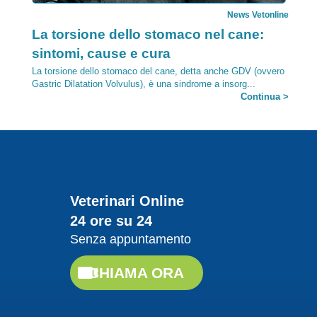
News Vetonline
Categoria:
La torsione dello stomaco nel cane:
sintomi, cause e cura
La torsione dello stomaco del cane, detta anche GDV (ovvero
Gastric Dilatation Volvulus), è una sindrome a insorg...
Continua >
25/09/2017
Veterinari Online
24 ore su 24
Senza appuntamento
News Vetonline
Categoria:
Salute cani e gatti, impariamo a
CHIAMA ORA
distinguere gli organismi più dannosi
La salute di cani e gatti è importante, per questo è bene
conoscere quali organismi possono essere per lor...
,