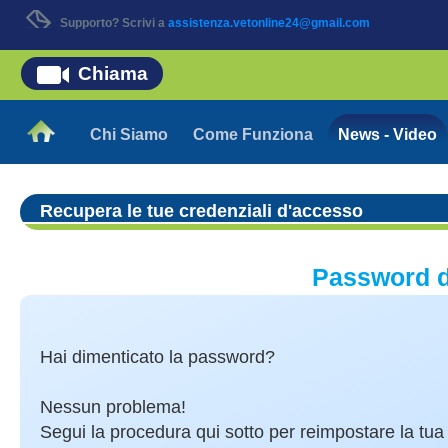
Supporto? Scrivi a
assistenza.vetonline24@gmail.com
Chiama
Chi Siamo
Come Funziona
News - Video
Recupera le tue credenziali d'accesso
Password d
Hai dimenticato la password?
Nessun problema!
Segui la procedura qui sotto per reimpostare la tu