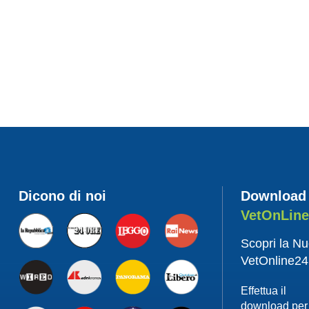
Dicono di noi
Download
VetOnLin
Scopri la N
VetOnline24
Effettua il
download per 