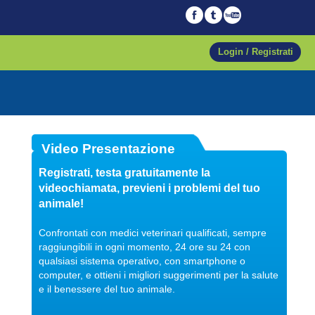
Login / Registrati
Video Presentazione
17/03/2020
Registrati, testa gratuitamente la
videochiamata, previeni i problemi del tuo
animale!
Confrontati con medici veterinari qualificati, sempre
raggiungibili in ogni momento, 24 ore su 24 con
qualsiasi sistema operativo, con smartphone o
computer, e ottieni i migliori suggerimenti per la salute
News Vetonline
Categoria:
e il benessere del tuo animale.
L’emangiosarcoma nel cane
L’emangiosarcoma (HSA) è una neoplasia maligna che origina