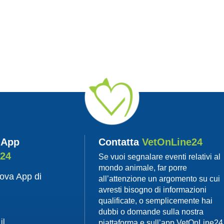
 App
Contatta
VetOnLine24
e24
Se vuoi segnalare eventi relativi al
mondo animale, far porre
uova App di
all’attenzione un argomento su cui
avresti bisogno di informazioni
qualificate, o semplicemente hai
dubbi o domande sulla nostra
il
piattaforma e sull’app VetOnLine24