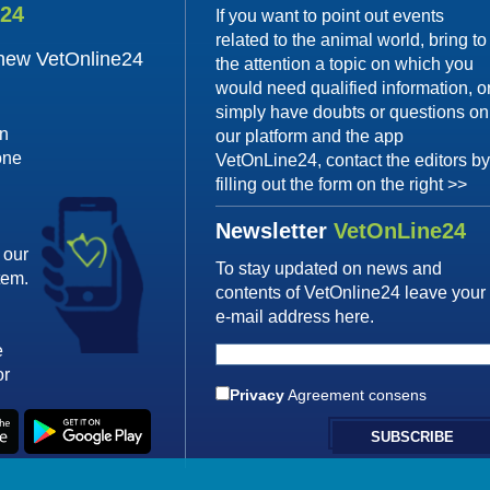
e24
If you want to point out events
related to the animal world, bring to
 new VetOnline24
the attention a topic on which you
would need qualified information, o
simply have doubts or questions on
on
our platform and the app
one
VetOnLine24, contact the editors b
filling out the form on the right >>
Newsletter
VetOnLine24
 our
To stay updated on news and
tem.
contents of VetOnline24 leave your
e-mail address here.
e
or
Privacy
Agreement consens