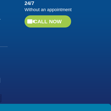
24/7
02/02/2018
Without an appointment
Tumore mammario
r
Dott. Domenico Tomei
CALL NOW
Guarda il video
y
02/02/2018
Intervento di
sterilizzazione
Dott. Domenico Tomei
Guarda il video
04/10/2017
Malattie infettive: Il