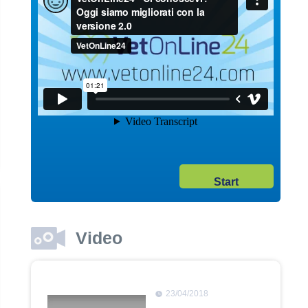
04/10/2017
Acquisto Pet Online
Dott. Maurizio Albano
Guarda il video
04/10/2017
Start
Comportamento pet
Dott. Maurizio Albano
Guarda il video
Video
23/04/2018