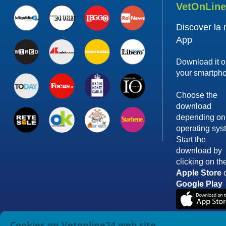
VetOnLin
Discover la
App
Download it 
your smartph
Choose the
download
depending on
operating sys
Start the
download by
clicking on th
Apple Store
Google Play
Cookies on Vetonline24 web site