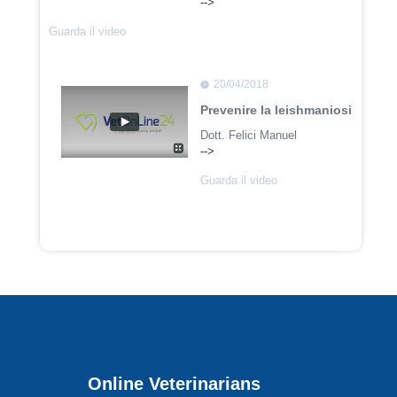
-->
Guarda il video
20/04/2018
Prevenire la leishmaniosi
Dott. Felici Manuel
-->
Guarda il video
02/02/2018
La sterilizzazione
Dott. Domenico Tomei
Guarda il video
Online Veterinarians