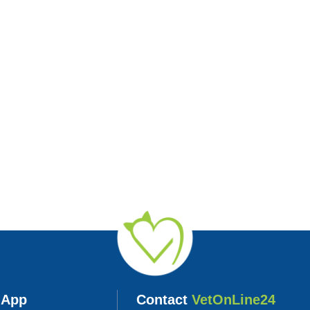
 App
Contact
VetOnLine24