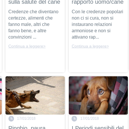
sulla salute del cane
rapporto uomo/cane
Credenze che diventano
Con le credenze popolari
certezze, alimenti che
non ci si cura, non si
fanno male, altri che
instaurano relazioni
fanno bene, e altre
armoniose e non si
convinzioni ...
attivano rap...
Continua a leggere>
Continua a leggere>
17/01/2018
17/01/2018
Ringhio, paura,
I Periodi sensibili del