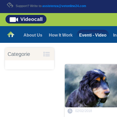
Support? Write to
assistenza@vetonline24.com
Videocall
About Us
How It Work
Eventi - Video
In
Categorie
02/02/2018