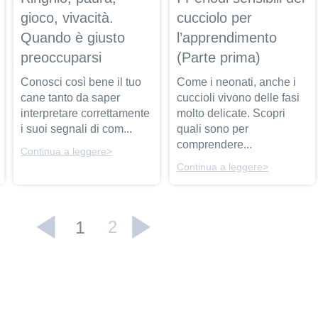
gioco, vivacità.
cucciolo per
Quando è giusto
l’apprendimento
preoccuparsi
(Parte prima)
Conosci così bene il tuo
Come i neonati, anche i
cane tanto da saper
cuccioli vivono delle fasi
interpretare correttamente
molto delicate. Scopri
i suoi segnali di com...
quali sono per
comprendere...
Continua a leggere>
Continua a leggere>
1
2