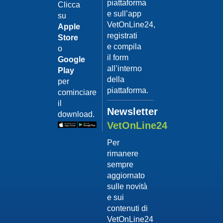
piattaforma
leishmanio
Clicca
e sull’app
su
Dott.
VetOnLine24,
Felici
Apple
Manuel
registrati
Store
e compila
o
Guarda
il form
Google
il video
02/02/201
all’interno
Play
La
della
per
sterilizzaz
piattaforma.
cominciare
Dott.
il
Domenico
Newsletter
download.
Tomei
VetOnLine24
Guarda
Per
il video
rimanere
02/02/201
sempre
Tumore
aggiornato
mammario
sulle novità
Dott.
e sui
Domenico
contenuti di
Tomei
VetOnLine24