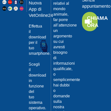
Senza
Guarda
20/04/201
Nuova
relativi al
appuntamento
il video
App di
mondo
Protegger
animale,
da
VetOnline24
CHIAMA
leishmanio
far porre
ORA
all’attenzione
Effettua
Dott.
un
Felici
il
Manuel
argomento
download
su cui
per il
Guarda
avresti
tuo
il video
20/04/201
bisogno
smartphone.
La
di
Leishmanio
informazioni
Scegli
cause
qualificate,
il
e
o
download
contagio
semplicemente
in
Dott.
hai dubbi
funzione
Felici
o
del
Manuel
20/04/201
domande
tuo
Guarda
sulla
sistema
Prevenire
il video
nostra
la
operativo.