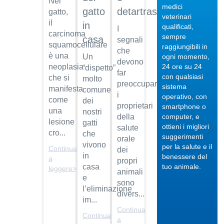
Nel
medici
gatto
detartrasi
gatto,
veterinari
il
in
qualificati,
I
carcinoma
sempre
casa
segnali
squamocellulare
raggiungibili in
che
04/10/201
è una
ogni momento,
Un
devono
24 ore su 24
neoplasia
“dispetto”
Veterinario
far
con qualsiasi
che si
molto
di
preoccupare
sistema
manifesta
fiducia
comune
i
operativo, con
come
dei
Dott.
proprietari
smartphone o
una
nostri
Maurizio
computer, e
della
Albano
lesione
gatti
ottieni i migliori
salute
cro...
che
suggerimenti
Guarda
orale
vivono
per la salute e il
il video
Continua
04/10/201
dei
in
benessere del
a
propri
Regalare
tuo animale.
casa
leggere>
animali
un pet
e
sono
Dott.
l’eliminazione
divers...
Maurizio
im...
Albano
Continua
Continua
a
Guarda