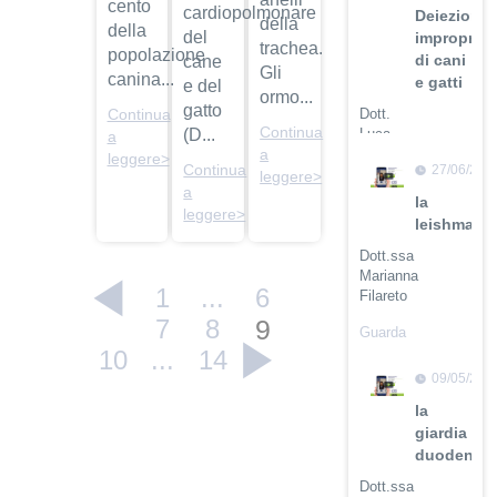
cento
cardiopolmonare
Deiezioni
della
della
del
improprie
trachea.
popolazione
di cani
cane
Gli
canina...
e gatti
e del
ormo...
gatto
Dott.
Continua
Continua
Luca
(D...
a
Buti
a
leggere>
Continua
27/06/201
leggere>
Guarda
a
la
il video
leggere>
leishmanio
Dott.ssa
Marianna
1
...
6
Filareto
7
8
9
Guarda
il video
10
...
14
09/05/201
la
giardia
duodenali
Dott.ssa