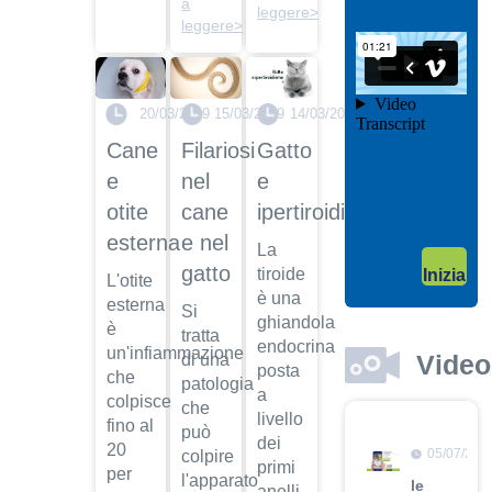
a
leggere>
il video
leggere>
04/10/201
Garanzie
post
20/03/2019
15/03/2019
14/03/2019
vendita
Cane
Filariosi
Gatto
Dott.
Maurizio
e
nel
e
Albano
otite
cane
ipertiroidismo
Guarda
esterna
e nel
il video
04/10/201
La
gatto
tiroide
Inizia
Adozione
L'otite
è una
esterna
Dott.
Si
ghiandola
è
Maurizio
tratta
endocrina
Albano
un'infiammazione
Video
di una
posta
che
patologia
Guarda
a
colpisce
il video
che
livello
fino al
può
dei
20
05/07/201
colpire
primi
per
l'apparato
le
anelli