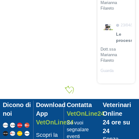
Marianna
Filareto
Guarda
il video
23/04/201
Le
procession
Dott.ssa
Marianna
Filareto
Guarda
il video
23/04/201
Adozione
Pet
Dicono di
Download
Contatta
Veterinari
con
Leishmani
noi
App
VetOnLine24
Online
Dott.
VetOnLine24
24 ore su
Se vuoi
Felici
segnalare
24
Manuel
Scopri la
eventi