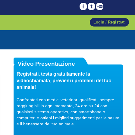
Login / Registrati
04/10/2017
Video Presentazione
Veterinario di fiducia
Registrati, testa gratuitamente la
Dott. Maurizio Albano
videochiamata, previeni i problemi del tuo
Guarda il video
animale!
Confrontati con medici veterinari qualificati, sempre
raggiungibili in ogni momento, 24 ore su 24 con
qualsiasi sistema operativo, con smartphone o
04/10/2017
computer, e ottieni i migliori suggerimenti per la salute
Regalare un pet
e il benessere del tuo animale.
Dott. Maurizio Albano