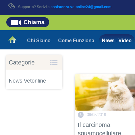
Supporto? Scrivi a
assistenza.vetonline24@gmail.com
Chiama
Chi Siamo
Come Funziona
News - Video
Categorie
News Vetonline
06/05/2019
Il carcinoma
squamocellulare