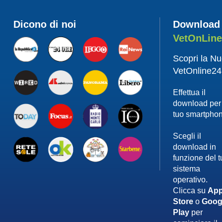
Dicono di noi
Download
VetOnLin
Scopri la N
VetOnline24
Effettua il
download per 
tuo smartpho
Scegli il
download in
funzione del 
sistema
operativo.
Clicca su
App
Store
o
Goog
Play
per