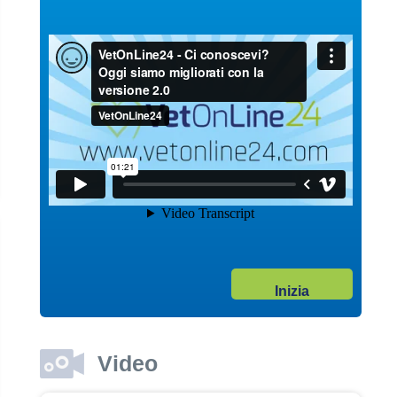
Guarda il video
04/10/2017
Garanzie post vendita
Dott. Maurizio Albano
Guarda il video
04/10/2017
Inizia
Adozione
Dott. Maurizio Albano
Guarda il video
Video