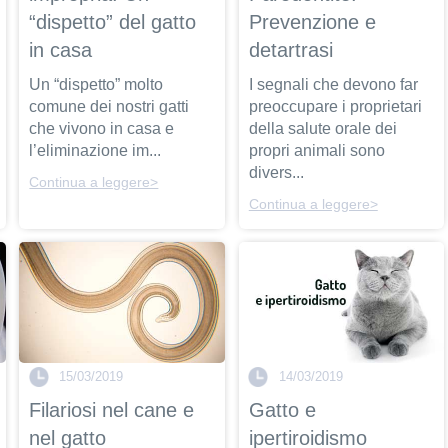
“dispetto” del gatto
Prevenzione e
in casa
detartrasi
Un “dispetto” molto
I segnali che devono far
comune dei nostri gatti
preoccupare i proprietari
che vivono in casa e
della salute orale dei
l’eliminazione im...
propri animali sono
divers...
Continua a leggere>
Continua a leggere>
15/03/2019
14/03/2019
Filariosi nel cane e
Gatto e
nel gatto
ipertiroidismo