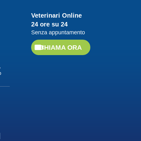
Guarda il video
Veterinari Online
24 ore su 24
20/04/2018
Senza appuntamento
Proteggere da
leishmaniosi
CHIAMA ORA
Dott. Felici Manuel
Guarda il video
,
o
20/04/2018
La Leishmaniosi, cause
e contagio
Dott. Felici Manuel
Guarda il video