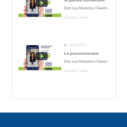
la giardia duodenalis
Dott.ssa Marianna Filareto
Guarda il video
23/04/2019
Le processionarie
Dott.ssa Marianna Filareto
Guarda il video
23/04/2018
Adozione Pet con
Leishmaniosi
Dott. Felici Manuel