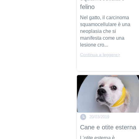
felino
Nel gatto, il carcinoma
squamocellulare è una
neoplasia che si
manifesta come una
lesione cro...
Continua a leggere>
20/03/2019
Cane e otite esterna
L'otite esterna è