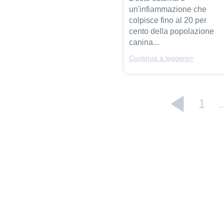
un'infiammazione che
colpisce fino al 20 per
cento della popolazione
canina...
Continua a leggere>
1
.