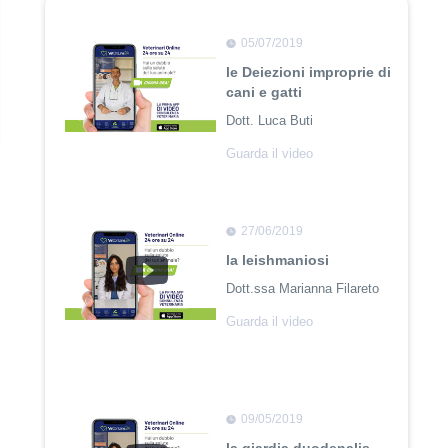
05/07/2019
le Deiezioni improprie di
cani e gatti
Dott. Luca Buti
Guarda il video
27/06/2019
la leishmaniosi
Dott.ssa Marianna Filareto
Guarda il video
09/05/2019