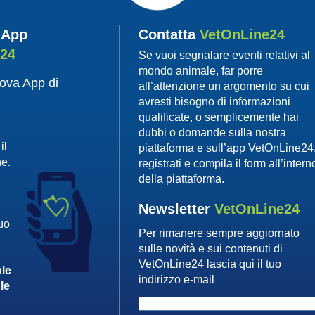
 App
Contatta
VetOnLine24
e24
Se vuoi segnalare eventi relativi al
mondo animale, far porre
uova App di
all’attenzione un argomento su cui
avresti bisogno di informazioni
qualificate, o semplicemente hai
dubbi o domande sulla nostra
il
piattaforma e sull’app VetOnLine24
ne.
registrati e compila il form all’intern
della piattaforma.
Newsletter
VetOnLine24
tuo
Per rimanere sempre aggiornato
sulle novità e sui contenuti di
VetOnLine24 lascia qui il tuo
le
indirizzo e-mail
le