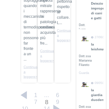
sopraggiunge
valvola
pettorina
Deiezioni
quando
mitrale
rispetto
improprie
i
rappresenta
al
di cani
meccanismi
la
collare.
e gatti
di
patologia
L...
Dott.
termodispersione
cardiaca
Luca
Continua
non
acquisita
Buti
a
27/06/201
possono
più
leggere>
Guarda
far
fre...
la
il video
fronte
leishmanio
Continua
a un
a
Dott.ssa
...
Marianna
leggere>
Filareto
Continua
a
Guarda
leggere>
il video
09/05/201
la
1
...
6
giardia
duodenali
7
8
9
Dott.ssa
10
...
14