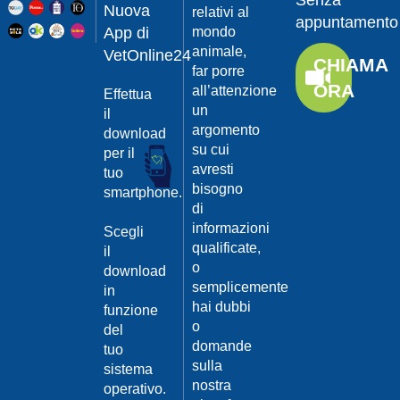
Senza
Guarda
20/04/201
Nuova
relativi al
appuntamento
il video
App di
mondo
Protegger
animale,
da
VetOnline24
CHIAMA
leishmanio
far porre
ORA
all’attenzione
Effettua
Dott.
un
Felici
il
Manuel
argomento
download
su cui
per il
Guarda
avresti
tuo
il video
20/04/201
bisogno
smartphone.
La
di
Leishmanio
informazioni
Scegli
cause
qualificate,
il
e
o
download
contagio
semplicemente
in
Dott.
hai dubbi
funzione
Felici
o
del
Manuel
20/04/201
domande
tuo
Guarda
sulla
sistema
Prevenire
il video
nostra
la
operativo.