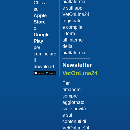
piattaforma
leishmanio
Clicca
e sull’app
su
Dott.
VetOnLine24,
Felici
Apple
Manuel
registrati
Store
e compila
o
Guarda
il form
Google
il video
02/02/201
all’interno
Play
La
della
per
sterilizzaz
piattaforma.
cominciare
Dott.
il
Domenico
Newsletter
download.
Tomei
VetOnLine24
Guarda
Per
il video
rimanere
02/02/201
sempre
Tumore
aggiornato
mammario
sulle novità
Dott.
e sui
Domenico
contenuti di
Tomei
VetOnLine24