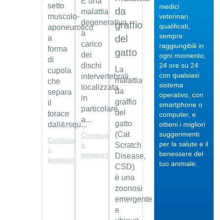
È una
setto
medici
da
malattia
veterinari
muscolo-
degenerativa
graffio
qualificati,
aponeurotico
a
sempre
del
a
carico
raggiungibili in
forma
gatto
04/10/201
dei
ogni momento,
di
24 ore su 24
dischi
Veterinario
La
cupola
con qualsiasi
intervertebrali,
di
malattia
che
sistema
localizzata
fiducia
da
separa
operativo, con
in
Dott.
graffio
il
smartphone o
particolare
Maurizio
del
torace
computer, e
Albano
a...
gatto
ottieni i migliori
dall&rsqu...
suggerimenti
(Cat
Continua
Guarda
Continua
per la salute e il
il video
a
Scratch
04/10/201
a
benessere del
leggere>
Disease,
leggere>
Regalare
tuo animale.
CSD)
un pet
è una
Dott.
zoonosi
Maurizio
emergente
Albano
e
Guarda