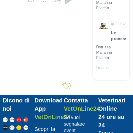
Marianna
Filareto
Guarda
il video
23/04/201
Le
procession
Dott.ssa
Marianna
Filareto
Guarda
il video
23/04/201
Adozione
Pet
Dicono di
Download
Contatta
Veterinari
con
Leishmani
noi
App
VetOnLine24
Online
Dott.
VetOnLine24
24 ore su
Se vuoi
Felici
segnalare
24
Manuel
Scopri la
eventi