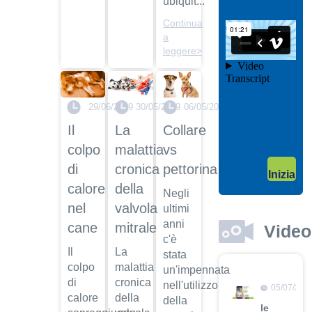
ubiquit...
il video
Continua
04/10/201
a
Garanzie
leggere>
post
vendita
Dott.
Maurizio
29/06/2019
30/05/2019
06/05/2019
Albano
Il
La
Collare
Guarda
colpo
malattia
vs
il video
04/10/201
di
cronica
pettorina
Inizia
Adozione
calore
della
Negli
Dott.
nel
valvola
ultimi
Maurizio
Albano
anni
cane
mitrale
Video
c'è
Guarda
Il
La
stata
il video
colpo
malattia
un'impennata
di
cronica
nell'utilizzo
05/07/201
calore
della
della
le