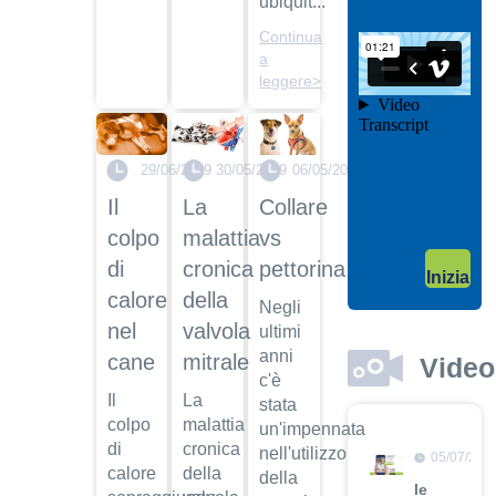
ubiquit...
il video
Continua
04/10/201
a
Garanzie
leggere>
post
vendita
Dott.
Maurizio
29/06/2019
30/05/2019
06/05/2019
Albano
Il
La
Collare
Guarda
colpo
malattia
vs
il video
04/10/201
di
cronica
pettorina
Inizia
Adozione
calore
della
Negli
Dott.
nel
valvola
ultimi
Maurizio
Albano
anni
cane
mitrale
Video
c'è
Guarda
Il
La
stata
il video
colpo
malattia
un'impennata
di
cronica
nell'utilizzo
05/07/201
calore
della
della
le