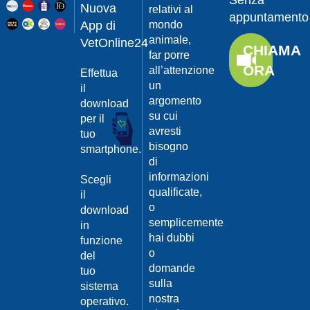
Senza
Guarda
20/04/201
Nuova
relativi al
appuntamento
il video
App di
mondo
Protegger
animale,
da
VetOnline24
CHIAMA
leishmanio
far porre
ORA
all’attenzione
Effettua
Dott.
un
Felici
il
Manuel
argomento
download
su cui
per il
Guarda
avresti
tuo
il video
20/04/201
bisogno
smartphone.
La
di
Leishmanio
informazioni
Scegli
cause
qualificate,
il
e
o
download
contagio
semplicemente
in
Dott.
hai dubbi
funzione
Felici
o
del
Manuel
20/04/201
domande
tuo
Guarda
sulla
sistema
Prevenire
il video
nostra
la
operativo.