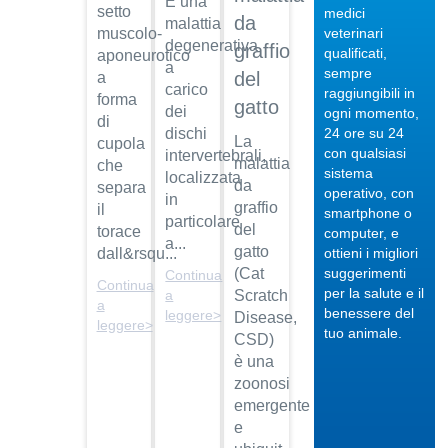
È una
setto
medici
da
malattia
veterinari
muscolo-
degenerativa
graffio
qualificati,
aponeurotico
a
sempre
del
a
carico
raggiungibili in
forma
gatto
04/10/201
dei
ogni momento,
di
24 ore su 24
dischi
Veterinario
La
cupola
con qualsiasi
intervertebrali,
di
malattia
che
sistema
localizzata
fiducia
da
separa
operativo, con
in
Dott.
graffio
il
smartphone o
particolare
Maurizio
del
torace
computer, e
Albano
a...
gatto
ottieni i migliori
dall&rsqu...
suggerimenti
(Cat
Continua
Guarda
Continua
per la salute e il
il video
a
Scratch
04/10/201
a
benessere del
leggere>
Disease,
leggere>
Regalare
tuo animale.
CSD)
un pet
è una
Dott.
zoonosi
Maurizio
emergente
Albano
e
Guarda