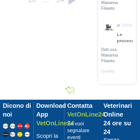
Marianna
Filareto
Guarda
il video
23/04/201
Le
procession
Dott.ssa
Marianna
Filareto
Guarda
il video
23/04/201
Adozione
Pet
Dicono di
Download
Contatta
Veterinari
con
Leishmani
noi
App
VetOnLine24
Online
Dott.
VetOnLine24
24 ore su
Se vuoi
Felici
segnalare
24
Manuel
Scopri la
eventi