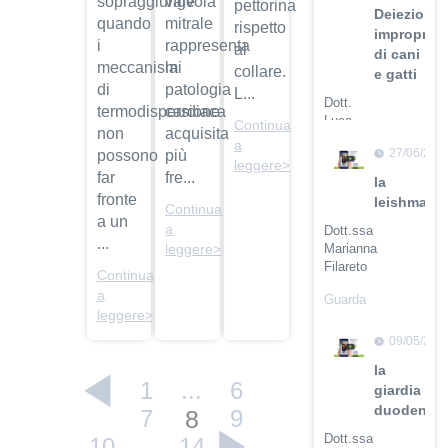
sopraggiunge
valvola
pettorina
Deiezioni
quando
mitrale
rispetto
improprie
i
rappresenta
al
di cani
meccanismi
la
collare.
e gatti
di
patologia
L...
Dott.
termodispersione
cardiaca
Luca
Continua
non
acquisita
Buti
a
27/06/201
possono
più
leggere>
Guarda
far
fre...
la
il video
fronte
leishmanio
Continua
a un
a
Dott.ssa
...
Marianna
leggere>
Filareto
Continua
a
Guarda
leggere>
il video
09/05/201
la
1
...
6
giardia
duodenali
7
8
9
Dott.ssa
10
...
14