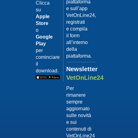
piattaforma
leishmanio
Clicca
e sull’app
su
Dott.
VetOnLine24,
Felici
Apple
Manuel
registrati
Store
e compila
o
Guarda
il form
Google
il video
02/02/201
all’interno
Play
La
della
per
sterilizzaz
piattaforma.
cominciare
Dott.
il
Domenico
Newsletter
download.
Tomei
VetOnLine24
Guarda
Per
il video
rimanere
02/02/201
sempre
Tumore
aggiornato
mammario
sulle novità
Dott.
e sui
Domenico
contenuti di
Tomei
VetOnLine24