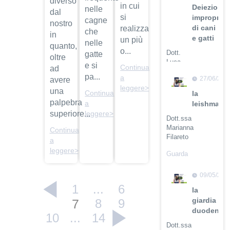
diverso
in cui
Deiezioni
nelle
dal
si
improprie
cagne
nostro
di cani
realizza
che
in
e gatti
un più
nelle
quanto,
o...
Dott.
gatte
oltre
Luca
e si
Continua
ad
Buti
pa...
a
27/06/201
avere
leggere>
Guarda
una
Continua
la
il video
palpebra
a
leishmanio
superiore...
leggere>
Dott.ssa
Marianna
Continua
Filareto
a
leggere>
Guarda
il video
09/05/201
1
...
6
la
giardia
7
8
9
duodenali
10
...
14
Dott.ssa