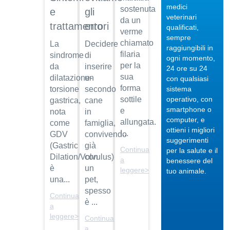
medici
sostenuta
e
gli
veterinari
da un
trattamento
errori
qualificati,
verme
sempre
chiamato
La
Decidere
raggiungibili in
filaria
sindrome
di
04/10/201
ogni momento,
per la
da
inserire
24 ore su 24
Veterinario
sua
dilatazione-
un
con qualsiasi
di
forma
sistema
torsione
secondo
fiducia
operativo, con
sottile
gastrica,
cane
Dott.
smartphone o
e
nota
in
Maurizio
computer, e
allungata.
come
famiglia,
Albano
ottieni i migliori
I...
GDV
convivendo
suggerimenti
Guarda
(Gastric
già
Continua
per la salute e il
il video
04/10/201
Dilation/Volvulus)
con
a
benessere del
Regalare
è
un
leggere>
tuo animale.
un pet
una...
pet,
spesso
Dott.
Continua
Maurizio
è ...
a
Albano
leggere>
Continua
Guarda
a