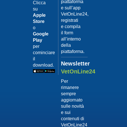
piattaforma
leishmanio
Clicca
e sull’app
su
Dott.
VetOnLine24,
Felici
Apple
Manuel
registrati
Store
e compila
o
Guarda
il form
Google
il video
02/02/201
all’interno
Play
La
della
per
sterilizzaz
piattaforma.
cominciare
Dott.
il
Domenico
Newsletter
download.
Tomei
VetOnLine24
Guarda
Per
il video
rimanere
02/02/201
sempre
Tumore
aggiornato
mammario
sulle novità
Dott.
e sui
Domenico
contenuti di
Tomei
VetOnLine24