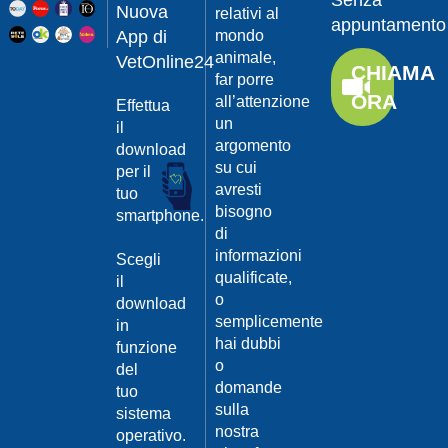
Senza
Guarda
20/04/201
Nuova
relativi al
appuntamento
il video
App di
mondo
Protegger
animale,
da
VetOnline24
CHIAMA
leishmanio
far porre
ORA
all’attenzione
Effettua
Dott.
un
Felici
il
Manuel
argomento
download
su cui
per il
Guarda
avresti
tuo
il video
20/04/201
bisogno
smartphone.
La
di
Leishmanio
informazioni
Scegli
cause
qualificate,
il
e
o
download
contagio
semplicemente
in
Dott.
hai dubbi
funzione
Felici
o
del
Manuel
20/04/201
domande
tuo
Guarda
sulla
sistema
Prevenire
il video
nostra
la
operativo.