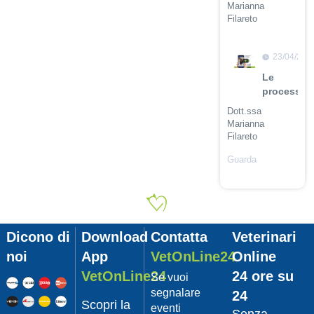
Marianna
Filareto
Guarda
il video
23/04/201
Le
procession
Dott.ssa
Marianna
Filareto
Guarda
il video
23/04/201
Adozione
Pet
Dicono di
Download
Contatta
Veterinari
con
Leishmani
noi
App
VetOnLine24
Online
Dott.
VetOnLine24
24 ore su
Se vuoi
Felici
segnalare
24
Manuel
Scopri la
eventi