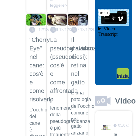
il video
leggere>
04/10/201
Garanzie
post
12/12/2019
12/12/2019
12/12/2019
vendita
“Cherry
La
Il
Dott.
Maurizio
Eye”
pseudogravidanza
distacco
Albano
nel
(pseudociesi):
di
Guarda
cane:
cos'è
retina
il video
04/10/201
cos’è
e
nel
Inizia
Adozione
e
come
gatto
Dott.
come
affrontarla
Maurizio
È una
Albano
risolverlo
Video
patologia
Il
dell’occhio
Guarda
fenomeno
L’occhio
il video
comune
della
del
nel
pseudogravidanza
cane
05/07/201
gatto
è più
è
anziano
le
frequente