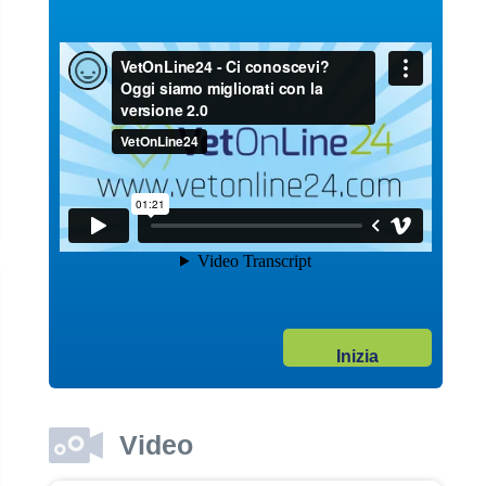
Guarda il video
04/10/2017
Garanzie post vendita
Dott. Maurizio Albano
Guarda il video
04/10/2017
Inizia
Adozione
Dott. Maurizio Albano
Guarda il video
Video