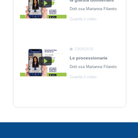
la giardia duodenalis
Dott.ssa Marianna Filareto
Guarda il video
23/04/2019
Le processionarie
Dott.ssa Marianna Filareto
Guarda il video
23/04/2018
Adozione Pet con
Leishmaniosi
Dott. Felici Manuel