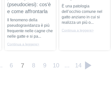
(pseudociesi): cos'è
È una patologia
e come affrontarla
dell’occhio comune nel
gatto anziano in cui si
Il fenomeno della
realizza un più o...
pseudogravidanza è più
Continua a leggere>
frequente nelle cagne che
nelle gatte e si pa...
Continua a leggere>
..
6
7
8
9
10
...
14