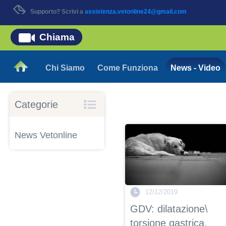
Supporto? Scrivi a
assistenza.vetonline24@gmail.com
Chiama
Chi Siamo
Come Funziona
News - Video
Categorie
News Vetonline
12/12/2019
GDV: dilatazione\
torsione gastrica.