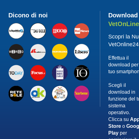
Dicono di noi
Download
VetOnLin
Scopri la N
VetOnline24
Effettua il
download per 
tuo smartpho
Scegli il
download in
funzione del 
sistema
operativo.
Clicca su
App
Store
o
Goog
Play
per