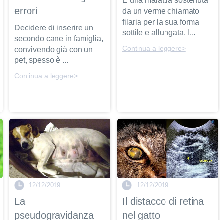
È una malattia sostenuta
errori
da un verme chiamato
filaria per la sua forma
Decidere di inserire un
sottile e allungata. I...
secondo cane in famiglia,
Continua a leggere>
convivendo già con un
pet, spesso è ...
Continua a leggere>
12/12/2019
12/12/2019
La
Il distacco di retina
pseudogravidanza
nel gatto