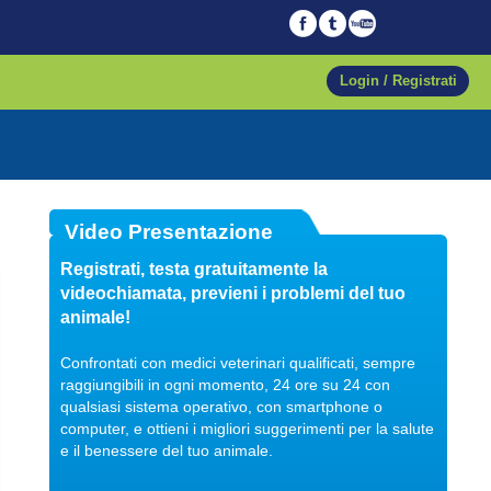
Login / Registrati
04/10/2017
Video Presentazione
Veterinario di fiducia
Registrati, testa gratuitamente la
Dott. Maurizio Albano
videochiamata, previeni i problemi del tuo
Guarda il video
animale!
Confrontati con medici veterinari qualificati, sempre
raggiungibili in ogni momento, 24 ore su 24 con
qualsiasi sistema operativo, con smartphone o
04/10/2017
computer, e ottieni i migliori suggerimenti per la salute
Regalare un pet
e il benessere del tuo animale.
Dott. Maurizio Albano