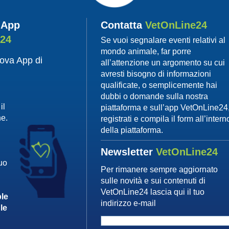
 App
Contatta
VetOnLine24
e24
Se vuoi segnalare eventi relativi al
mondo animale, far porre
uova App di
all’attenzione un argomento su cui
avresti bisogno di informazioni
qualificate, o semplicemente hai
dubbi o domande sulla nostra
il
piattaforma e sull’app VetOnLine24
ne.
registrati e compila il form all’intern
della piattaforma.
Newsletter
VetOnLine24
tuo
Per rimanere sempre aggiornato
sulle novità e sui contenuti di
VetOnLine24 lascia qui il tuo
le
indirizzo e-mail
le