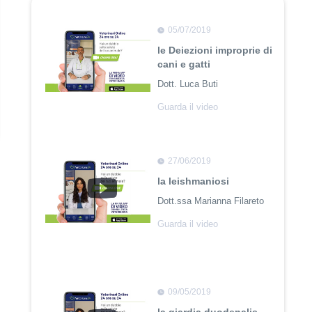
05/07/2019
le Deiezioni improprie di
cani e gatti
Dott. Luca Buti
Guarda il video
27/06/2019
la leishmaniosi
Dott.ssa Marianna Filareto
Guarda il video
09/05/2019