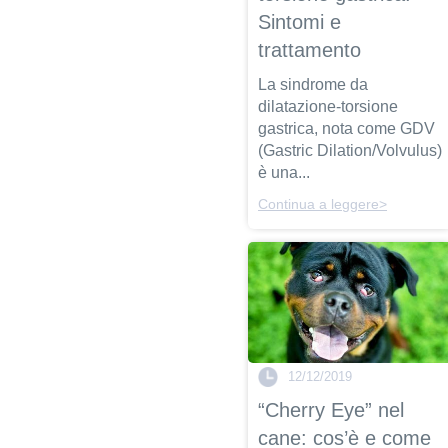
Sintomi e
trattamento
La sindrome da
dilatazione-torsione
gastrica, nota come GDV
(Gastric Dilation/Volvulus)
è una...
Continua a leggere>
12/12/2019
“Cherry Eye” nel
cane: cos’è e come