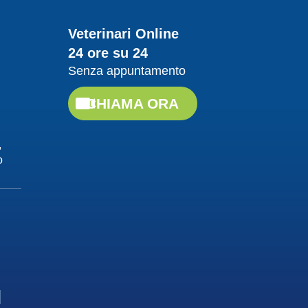
Guarda il video
Veterinari Online
24 ore su 24
20/04/2018
Senza appuntamento
Proteggere da
leishmaniosi
CHIAMA ORA
Dott. Felici Manuel
Guarda il video
,
o
20/04/2018
La Leishmaniosi, cause
e contagio
Dott. Felici Manuel
Guarda il video