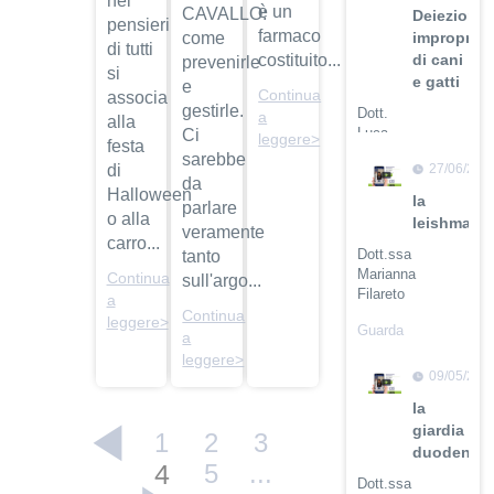
nei
è un
CAVALLO:
Deiezioni
pensieri
farmaco
come
improprie
di tutti
costituito...
di cani
prevenirle
si
e gatti
e
Continua
associa
gestirle.
Dott.
a
alla
Luca
Ci
leggere>
festa
Buti
sarebbe
di
27/06/201
da
Guarda
Halloween
la
parlare
il video
o alla
leishmanio
veramente
carro...
Dott.ssa
tanto
Marianna
Continua
sull'argo...
Filareto
a
Continua
leggere>
Guarda
a
il video
leggere>
09/05/201
la
giardia
1
2
3
duodenali
4
5
...
Dott.ssa