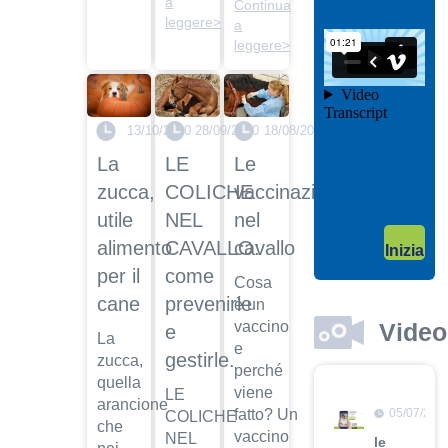
a
Continua
il video
leggere>
a
04/10/201
leggere>
Garanzie
post
vendita
13/10/2020
28/09/2020
18/08/2020
Dott.
Maurizio
La
LE
Le
Albano
zucca,
COLICHE
vaccinazioni
Guarda
utile
NEL
nel
il video
04/10/201
alimento
CAVALLO:
cavallo
Inizia
Adozione
per il
come
Cosa
Dott.
cane
prevenirle
Maurizio
è un
Albano
vaccino
Video
e
La
e
Guarda
gestirle.
zucca,
perché
il video
quella
viene
LE
arancione
fatto? Un
05/07/201
COLICHE
che
vaccino
NEL
le