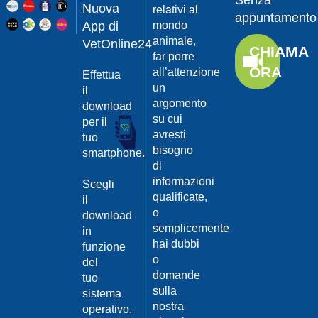
Senza
Guarda
20/04/201
Nuova
relativi al
appuntamento
il video
App di
mondo
Protegger
animale,
da
VetOnline24
CHIAMA
leishmanio
far porre
ORA
all’attenzione
Effettua
Dott.
un
Felici
il
Manuel
argomento
download
su cui
per il
Guarda
avresti
tuo
il video
20/04/201
bisogno
smartphone.
La
di
Leishmanio
informazioni
Scegli
cause
qualificate,
il
e
o
download
contagio
semplicemente
in
Dott.
hai dubbi
funzione
Felici
o
del
Manuel
20/04/201
domande
tuo
Guarda
sulla
sistema
Prevenire
il video
nostra
la
operativo.