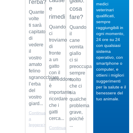
cause
giallo:
l'erba?
medici
e
cosa
veterinari
Quante
qualificati,
rimedi
fare?
volte
sempre
ti sarà
Quando
Quando
raggiungibili in
capitato
04/10/201
ci
il
ogni momento,
di
24 ore su 24
troviamo
cane
Veterinario
vedere
con qualsiasi
di
vomita
di
il
sistema
fiducia
fronte
giallo
operativo, con
vostro
a un
ci si
Dott.
smartphone o
amato
gatto
preoccupa
Maurizio
computer, e
felino
Albano
con il
sempre
ottieni i migliori
sgranocchiare
raffreddore,
molto
suggerimenti
Guarda
l’erba
è
che ci
per la salute e il
il video
04/10/201
del
importante
sia
benessere del
vostro
Regalare
ricordare
qualche
tuo animale.
un pet
giard...
che i
problema
Dott.
gatti
grave,
Continua
Maurizio
cerca...
poiché
a
Albano
leggere>
...
Continua
Guarda