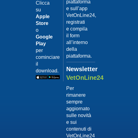
piattaforma
leishmanio
Clicca
e sull’app
su
Dott.
VetOnLine24,
Felici
Apple
Manuel
registrati
Store
e compila
o
Guarda
il form
Google
il video
02/02/201
all’interno
Play
La
della
per
sterilizzaz
piattaforma.
cominciare
Dott.
il
Domenico
Newsletter
download.
Tomei
VetOnLine24
Guarda
Per
il video
rimanere
02/02/201
sempre
Tumore
aggiornato
mammario
sulle novità
Dott.
e sui
Domenico
contenuti di
Tomei
VetOnLine24