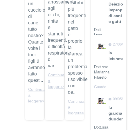
arrossamento
disturbi
un
Deiezioni
agli
più
cucciolo
improprie
occhi,
frequenti
di cani
di
rinite
e gatti
nel
cane
e
gatto
tutto
Dott.
starnuti
è
Luca
nostro?
frequenti,
Buti
proprio
Quante
27/06/201
difficoltà
la
volte i
Guarda
respiratorie
la
diarrea,
tuoi
il video
leishmanio
di
un
figli ti
var...
problema
Dott.ssa
avranno
Marianna
spesso
fatto
Continua
Filareto
risolvibile
quest...
a
con
leggere>
Guarda
Continua
de...
il video
a
09/05/201
leggere>
Continua
a
la
leggere>
giardia
duodenali
Dott.ssa