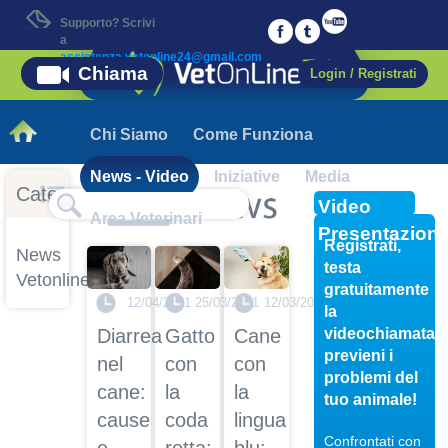
Supporto? Scrivi
a
assistenza.vetonline24@gmail.com
Chiama
Login / Registrati
Chi Siamo
Come Funziona
News - Video
Iniziative
Media
Categorie
Video
Area Veterinari
Presentazion
Registrati,
News
testa
Vetonline
gratuitamente
12/04/2021
25/03/2021
12/03/2021
la
videochiamata,
Diarrea
Gatto
Cane
previeni i
nel
con
con
problemi del
cane:
la
la
tuo animale!
cause
coda
lingua
Confrontati con