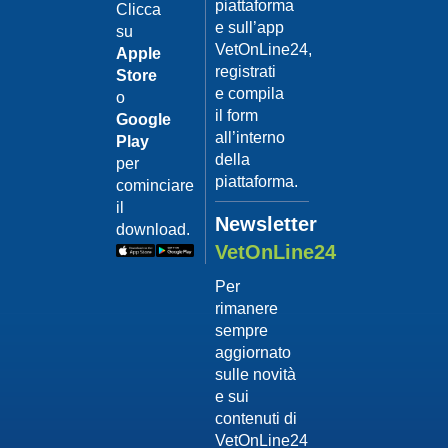
piattaforma
leishmanio
Clicca
e sull’app
su
Dott.
VetOnLine24,
Felici
Apple
Manuel
registrati
Store
e compila
o
Guarda
il form
Google
il video
02/02/201
all’interno
Play
La
della
per
sterilizzaz
piattaforma.
cominciare
Dott.
il
Domenico
Newsletter
download.
Tomei
VetOnLine24
Guarda
Per
il video
rimanere
02/02/201
sempre
Tumore
aggiornato
mammario
sulle novità
Dott.
e sui
Domenico
contenuti di
Tomei
VetOnLine24