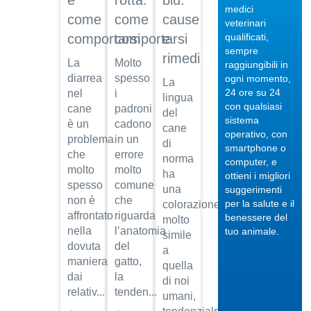
e
rotta:
blu:
medici
come
come
cause
veterinari
qualificati,
comportarsi
comportarsi
e
sempre
rimedi
La
Molto
raggiungibili in
04/10/201
diarrea
spesso
ogni momento,
La
24 ore su 24
nel
i
Veterinario
lingua
con qualsiasi
cane
padroni
di
del
sistema
fiducia
è un
cadono
cane
operativo, con
problema
in un
di
Dott.
smartphone o
che
errore
Maurizio
norma
computer, e
Albano
molto
molto
ha
ottieni i migliori
spesso
comune
una
suggerimenti
Guarda
non è
che
per la salute e il
il video
colorazione
04/10/201
affrontato
riguarda
benessere del
molto
Regalare
nella
l’anatomia
tuo animale.
simile
un pet
dovuta
del
a
Dott.
maniera
gatto,
quella
Maurizio
dai
la
di noi
Albano
relativ...
tenden...
umani,
Guarda