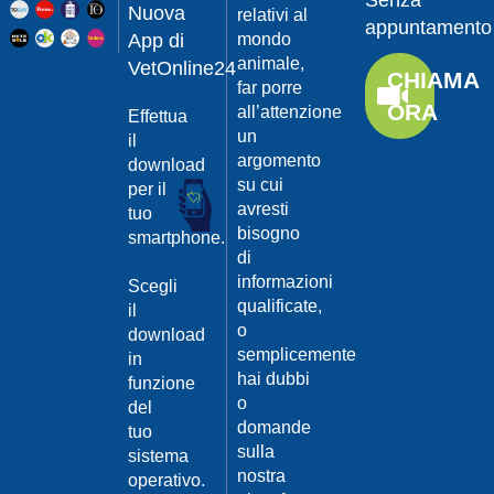
Senza
Guarda
20/04/201
Nuova
relativi al
appuntamento
il video
App di
mondo
Protegger
animale,
da
VetOnline24
CHIAMA
leishmanio
far porre
ORA
all’attenzione
Effettua
Dott.
un
Felici
il
Manuel
argomento
download
su cui
per il
Guarda
avresti
tuo
il video
20/04/201
bisogno
smartphone.
La
di
Leishmanio
informazioni
Scegli
cause
qualificate,
il
e
o
download
contagio
semplicemente
in
Dott.
hai dubbi
funzione
Felici
o
del
Manuel
20/04/201
domande
tuo
Guarda
sulla
sistema
Prevenire
il video
nostra
la
operativo.