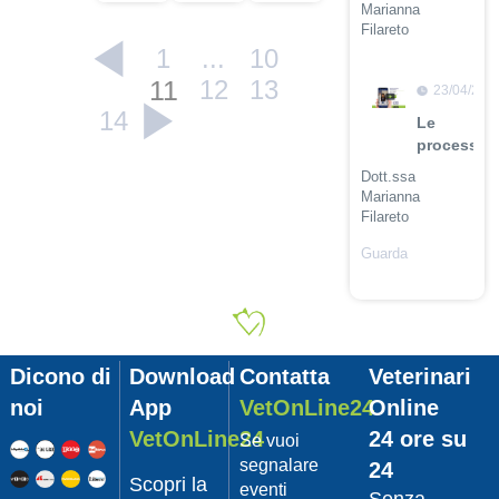
Marianna
Filareto
1
...
10
Guarda
11
12
13
il video
23/04/201
14
Le
procession
Dott.ssa
Marianna
Filareto
Guarda
il video
23/04/201
Adozione
Pet
Dicono di
Download
Contatta
Veterinari
con
Leishmani
noi
App
VetOnLine24
Online
Dott.
VetOnLine24
24 ore su
Se vuoi
Felici
segnalare
24
Manuel
Scopri la
eventi