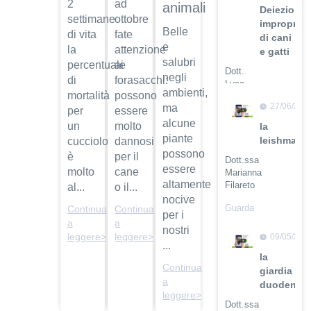
2
ad
animali
Deiezioni
settimane
ottobre
improprie
Belle
di vita
fate
di cani
e
la
attenzione
e gatti
salubri
percentuale
ai
Dott.
negli
di
forasacchi:
Luca
ambienti,
mortalità
possono
Buti
27/06/201
ma
per
essere
Guarda
alcune
un
molto
la
il video
piante
leishmanio
cucciolo
dannosi
possono
è
per il
Dott.ssa
essere
molto
cane
Marianna
altamente
Filareto
al...
o il...
nocive
Guarda
Continua
Continua
per i
il video
a
a
nostri
leggere>
leggere>
09/05/201
...
la
Continua
giardia
a
duodenali
leggere>
Dott.ssa