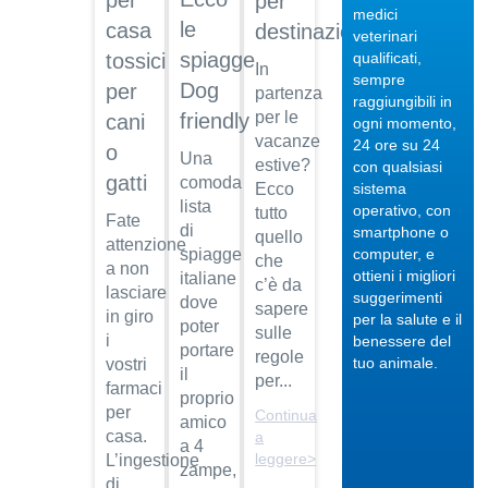
per
per
medici
le
casa
destinazione
veterinari
spiagge
qualificati,
tossici
In
sempre
Dog
per
partenza
raggiungibili in
per le
friendly
cani
04/10/201
ogni momento,
vacanze
24 ore su 24
o
Veterinario
Una
estive?
con qualsiasi
di
gatti
comoda
Ecco
sistema
fiducia
lista
operativo, con
tutto
Fate
Dott.
di
smartphone o
quello
attenzione
Maurizio
computer, e
spiagge
che
Albano
a non
ottieni i migliori
italiane
c’è da
lasciare
suggerimenti
Guarda
dove
sapere
in giro
per la salute e il
il video
04/10/201
poter
sulle
i
benessere del
portare
Regalare
regole
tuo animale.
vostri
il
un pet
per...
farmaci
proprio
Dott.
per
Continua
amico
Maurizio
casa.
a
a 4
Albano
leggere>
L’ingestione
zampe,
Guarda
di