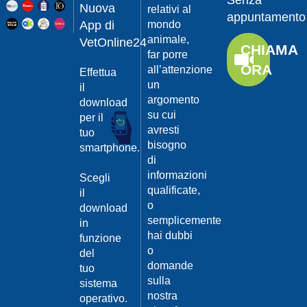
Senza
Guarda
20/04/201
Nuova
relativi al
appuntamento
il video
App di
mondo
Protegger
animale,
da
VetOnline24
CHIAMA
leishmanio
far porre
ORA
all’attenzione
Effettua
Dott.
un
Felici
il
Manuel
argomento
download
su cui
per il
Guarda
avresti
tuo
il video
20/04/201
bisogno
smartphone.
La
di
Leishmanio
informazioni
Scegli
cause
qualificate,
il
e
o
download
contagio
semplicemente
in
Dott.
hai dubbi
funzione
Felici
o
del
Manuel
20/04/201
domande
tuo
Guarda
sulla
sistema
Prevenire
il video
nostra
la
operativo.