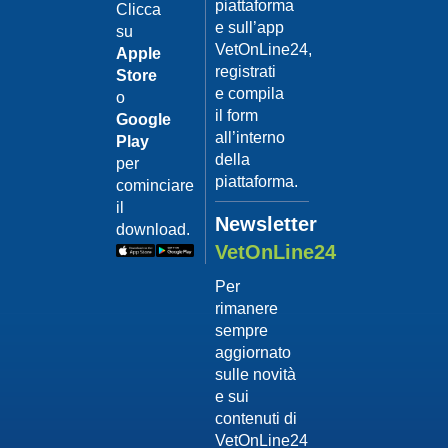
piattaforma
leishmanio
Clicca
e sull’app
su
Dott.
VetOnLine24,
Felici
Apple
Manuel
registrati
Store
e compila
o
Guarda
il form
Google
il video
02/02/201
all’interno
Play
La
della
per
sterilizzaz
piattaforma.
cominciare
Dott.
il
Domenico
Newsletter
download.
Tomei
VetOnLine24
Guarda
Per
il video
rimanere
02/02/201
sempre
Tumore
aggiornato
mammario
sulle novità
Dott.
e sui
Domenico
contenuti di
Tomei
VetOnLine24