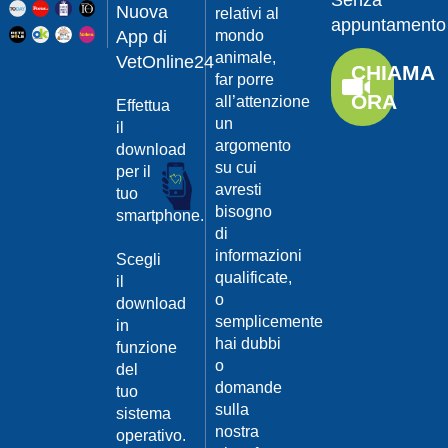
Senza
Guarda
20/04/201
Nuova
relativi al
appuntamento
il video
App di
mondo
Protegger
animale,
da
VetOnline24
CHIAMA
leishmanio
far porre
ORA
all’attenzione
Effettua
Dott.
un
Felici
il
Manuel
argomento
download
su cui
per il
Guarda
avresti
tuo
il video
20/04/201
bisogno
smartphone.
La
di
Leishmanio
informazioni
Scegli
cause
qualificate,
il
e
o
download
contagio
semplicemente
in
Dott.
hai dubbi
funzione
Felici
o
del
Manuel
20/04/201
domande
tuo
Guarda
sulla
sistema
Prevenire
il video
nostra
la
operativo.