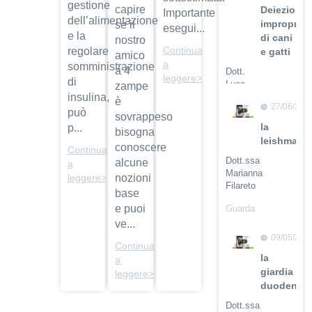
gestione
capire
Deiezioni
Importante
dell’alimentazione
improprie
se il
esegui...
e la
di cani
nostro
Continua
regolare
e gatti
amico
a
somministrazione
a 4
Dott.
leggere>
di
Luca
zampe
insulina,
Buti
è
27/06/201
può
sovrappeso
Guarda
la
p...
bisogna
il video
leishmanio
conoscere
Continua
Dott.ssa
alcune
a
Marianna
nozioni
leggere>
Filareto
base
e puoi
Guarda
il video
ve...
09/05/201
Continua
la
a
giardia
leggere>
duodenali
Dott.ssa