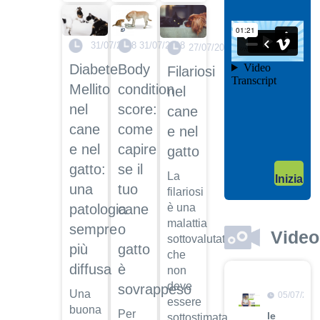
il video
04/10/201
31/07/2018
31/07/2018
Garanzie
27/07/2018
post
Body
Diabete
Filariosi
vendita
condition
Mellito
nel
Dott.
score:
nel
cane
Maurizio
Albano
come
cane
e nel
Guarda
capire
e nel
gatto
il video
04/10/201
se il
gatto:
La
Inizia
Adozione
tuo
una
filariosi
Dott.
cane
è una
patologia
Maurizio
malattia
o
sempre
Albano
Video
sottovalutata
gatto
più
Guarda
che
il video
è
diffusa
non
deve
sovrappeso
Una
05/07/201
essere
buona
Per
le
sottostimata.