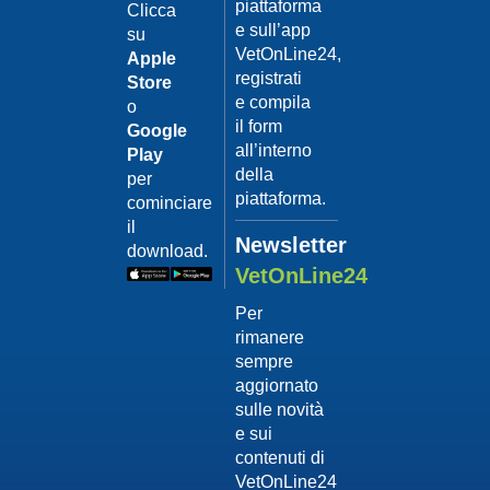
piattaforma
leishmanio
Clicca
e sull’app
su
Dott.
VetOnLine24,
Felici
Apple
Manuel
registrati
Store
e compila
o
Guarda
il form
Google
il video
02/02/201
all’interno
Play
La
della
per
sterilizzaz
piattaforma.
cominciare
Dott.
il
Domenico
Newsletter
download.
Tomei
VetOnLine24
Guarda
Per
il video
rimanere
02/02/201
sempre
Tumore
aggiornato
mammario
sulle novità
Dott.
e sui
Domenico
contenuti di
Tomei
VetOnLine24