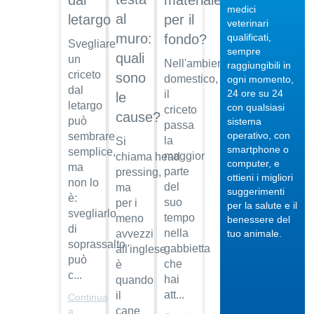
dal
materiale
medici
al
letargo
per il
veterinari
muro:
qualificati,
fondo?
Svegliare
sempre
quali
un
Nell'ambiente
raggiungibili in
criceto
sono
04/10/201
domestico,
ogni momento,
dal
24 ore su 24
il
le
Veterinario
letargo
con qualsiasi
criceto
di
cause?
può
sistema
fiducia
passa
operativo, con
sembrare
la
Si
Dott.
smartphone o
semplice,
maggior
chiama head
Maurizio
computer, e
ma
Albano
parte
pressing,
ottieni i migliori
non lo
del
ma
suggerimenti
Guarda
è:
suo
per i
per la salute e il
il video
04/10/201
svegliarlo
tempo
meno
benessere del
Regalare
di
nella
avvezzi
tuo animale.
un pet
soprassalto
gabbietta
all'inglese
può
Dott.
che
è
c...
Maurizio
hai
quando
Albano
att...
il
Continua
cane
Guarda
a