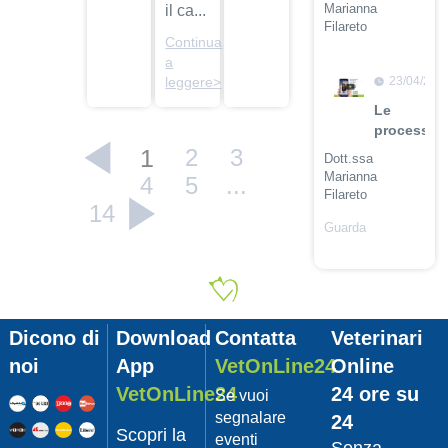
Marianna
il ca...
Filareto
Continua
Guarda
a
il video
23/04/201
leggere>
Le
procession
1
2
3
Dott.ssa
Marianna
4
5
...
Filareto
14
Guarda
il video
23/04/201
Adozione
Pet
Dicono di
Download
Contatta
Veterinari
con
Leishmani
noi
App
VetOnLine24
Online
Dott.
VetOnLine24
24 ore su
Se vuoi
Felici
segnalare
24
Manuel
Scopri la
eventi