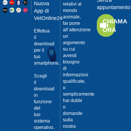
Senza
Guarda
20/04/201
Nuova
relativi al
appuntamento
il video
App di
mondo
Protegger
animale,
da
VetOnline24
CHIAMA
leishmanio
far porre
ORA
all’attenzione
Effettua
Dott.
un
Felici
il
Manuel
argomento
download
su cui
per il
Guarda
avresti
tuo
il video
20/04/201
bisogno
smartphone.
La
di
Leishmanio
informazioni
Scegli
cause
qualificate,
il
e
o
download
contagio
semplicemente
in
Dott.
hai dubbi
funzione
Felici
o
del
Manuel
20/04/201
domande
tuo
Guarda
sulla
sistema
Prevenire
il video
nostra
la
operativo.