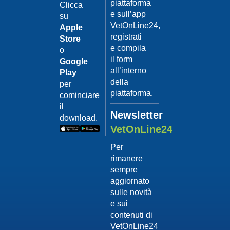
piattaforma
leishmanio
Clicca
e sull’app
su
Dott.
VetOnLine24,
Felici
Apple
Manuel
registrati
Store
e compila
o
Guarda
il form
Google
il video
02/02/201
all’interno
Play
La
della
per
sterilizzaz
piattaforma.
cominciare
Dott.
il
Domenico
Newsletter
download.
Tomei
VetOnLine24
Guarda
Per
il video
rimanere
02/02/201
sempre
Tumore
aggiornato
mammario
sulle novità
Dott.
e sui
Domenico
contenuti di
Tomei
VetOnLine24