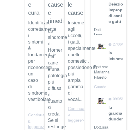
cause
e
le
Deiezioni
improprie
e
cura
cause
di cani
rimedi
e gatti
Identificare
Insieme
correttamente
agli
Dott.
La
Luca
i
uccelli,
sindrome
Buti
sintomi
i gatti,
di
27/06/201
è
specialmente
Guarda
Horner
la
fondamentale
quelli
il video
nel
leishmanio
per
domestici,
cane
Dott.ssa
riconoscere
possiedono la
è una
Marianna
un
più
patologia
Filareto
caso
ampia
più
di
gamma
Guarda
diffusa
il video
sindrome
di
di
09/05/201
vestibolare
vocal...
quanto
...
la
si
Continua
giardia
creda.
a
Continua
duodenali
Se si
leggere>
a
restringe
leggere>
Dott.ssa