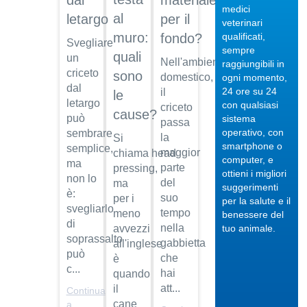
dal
materiale
medici
al
letargo
per il
veterinari
muro:
qualificati,
fondo?
Svegliare
sempre
quali
un
Nell'ambiente
raggiungibili in
criceto
sono
04/10/201
domestico,
ogni momento,
dal
24 ore su 24
il
le
Veterinario
letargo
con qualsiasi
criceto
di
cause?
può
sistema
fiducia
passa
operativo, con
sembrare
la
Si
Dott.
smartphone o
semplice,
maggior
chiama head
Maurizio
computer, e
ma
Albano
parte
pressing,
ottieni i migliori
non lo
del
ma
suggerimenti
Guarda
è:
suo
per i
per la salute e il
il video
04/10/201
svegliarlo
tempo
meno
benessere del
Regalare
di
nella
avvezzi
tuo animale.
un pet
soprassalto
gabbietta
all'inglese
può
Dott.
che
è
c...
Maurizio
hai
quando
Albano
att...
il
Continua
cane
Guarda
a