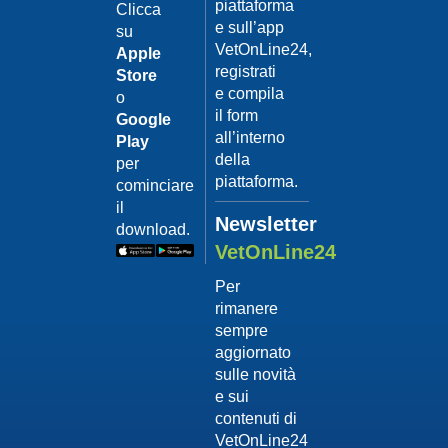
piattaforma
leishmanio
Clicca
e sull’app
su
Dott.
VetOnLine24,
Felici
Apple
Manuel
registrati
Store
e compila
o
Guarda
il form
Google
il video
02/02/201
all’interno
Play
La
della
per
sterilizzaz
piattaforma.
cominciare
Dott.
il
Domenico
Newsletter
download.
Tomei
VetOnLine24
Guarda
Per
il video
rimanere
02/02/201
sempre
Tumore
aggiornato
mammario
sulle novità
Dott.
e sui
Domenico
contenuti di
Tomei
VetOnLine24