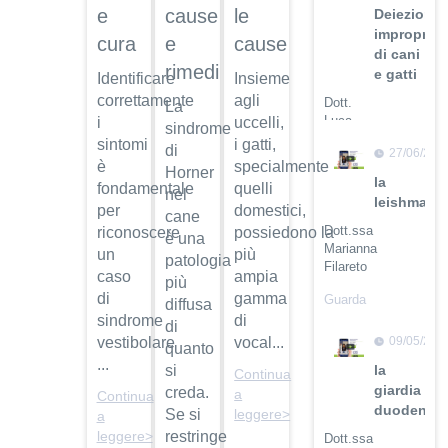
cause
e
le
Deiezioni
improprie
e
cura
cause
di cani
rimedi
e gatti
Identificare
Insieme
correttamente
agli
Dott.
La
Luca
i
uccelli,
sindrome
Buti
sintomi
i gatti,
di
27/06/201
è
specialmente
Guarda
Horner
la
fondamentale
quelli
il video
nel
leishmanio
per
domestici,
cane
Dott.ssa
riconoscere
possiedono la
è una
Marianna
un
più
patologia
Filareto
caso
ampia
più
di
gamma
Guarda
diffusa
il video
sindrome
di
di
09/05/201
vestibolare
vocal...
quanto
...
la
si
Continua
giardia
creda.
a
Continua
duodenali
Se si
leggere>
a
restringe
leggere>
Dott.ssa