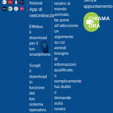
Senza
Guarda
20/04/201
Nuova
relativi al
appuntamento
il video
App di
mondo
Protegger
animale,
da
VetOnline24
CHIAMA
leishmanio
far porre
ORA
all’attenzione
Effettua
Dott.
un
Felici
il
Manuel
argomento
download
su cui
per il
Guarda
avresti
tuo
il video
20/04/201
bisogno
smartphone.
La
di
Leishmanio
informazioni
Scegli
cause
qualificate,
il
e
o
download
contagio
semplicemente
in
Dott.
hai dubbi
funzione
Felici
o
del
Manuel
20/04/201
domande
tuo
Guarda
sulla
sistema
Prevenire
il video
nostra
la
operativo.