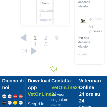
Marianna
il ca...
Filareto
Continua
Guarda
a
il video
23/04/201
leggere>
Le
procession
1
2
3
Dott.ssa
Marianna
4
5
...
Filareto
14
Guarda
il video
23/04/201
Adozione
Pet
Dicono di
Download
Contatta
Veterinari
con
Leishmani
noi
App
VetOnLine24
Online
Dott.
VetOnLine24
24 ore su
Se vuoi
Felici
segnalare
24
Manuel
Scopri la
eventi