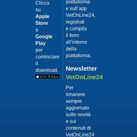
piattaforma
leishmanio
Clicca
e sull’app
su
Dott.
VetOnLine24,
Felici
Apple
Manuel
registrati
Store
e compila
o
Guarda
il form
Google
il video
02/02/201
all’interno
Play
La
della
per
sterilizzaz
piattaforma.
cominciare
Dott.
il
Domenico
Newsletter
download.
Tomei
VetOnLine24
Guarda
Per
il video
rimanere
02/02/201
sempre
Tumore
aggiornato
mammario
sulle novità
Dott.
e sui
Domenico
contenuti di
Tomei
VetOnLine24