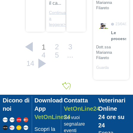
Marianna
il ca...
Filareto
Continua
Guarda
a
il video
23/04/201
leggere>
Le
procession
1
2
3
Dott.ssa
Marianna
4
5
...
Filareto
14
Guarda
il video
23/04/201
Adozione
Pet
Dicono di
Download
Contatta
Veterinari
con
Leishmani
noi
App
VetOnLine24
Online
Dott.
VetOnLine24
24 ore su
Se vuoi
Felici
segnalare
24
Manuel
Scopri la
eventi