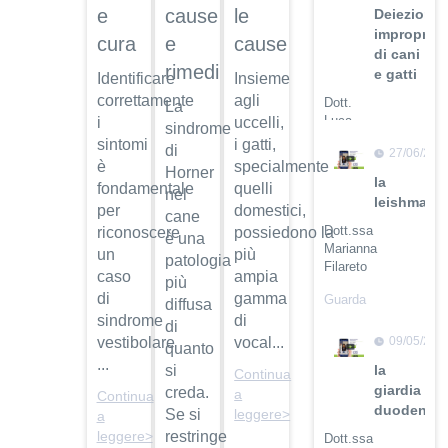
cause
e
le
Deiezioni
improprie
e
cura
cause
di cani
rimedi
e gatti
Identificare
Insieme
correttamente
agli
Dott.
La
Luca
i
uccelli,
sindrome
Buti
sintomi
i gatti,
di
27/06/201
è
specialmente
Guarda
Horner
la
fondamentale
quelli
il video
nel
leishmanio
per
domestici,
cane
Dott.ssa
riconoscere
possiedono la
è una
Marianna
un
più
patologia
Filareto
caso
ampia
più
di
gamma
Guarda
diffusa
il video
sindrome
di
di
09/05/201
vestibolare
vocal...
quanto
...
la
si
Continua
giardia
creda.
a
Continua
duodenali
Se si
leggere>
a
restringe
leggere>
Dott.ssa