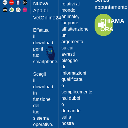
Senza
Guarda
20/04/201
Nuova
relativi al
appuntamento
il video
App di
mondo
Protegger
animale,
da
VetOnline24
CHIAMA
leishmanio
far porre
ORA
all’attenzione
Effettua
Dott.
un
Felici
il
Manuel
argomento
download
su cui
per il
Guarda
avresti
tuo
il video
20/04/201
bisogno
smartphone.
La
di
Leishmanio
informazioni
Scegli
cause
qualificate,
il
e
o
download
contagio
semplicemente
in
Dott.
hai dubbi
funzione
Felici
o
del
Manuel
20/04/201
domande
tuo
Guarda
sulla
sistema
Prevenire
il video
nostra
la
operativo.