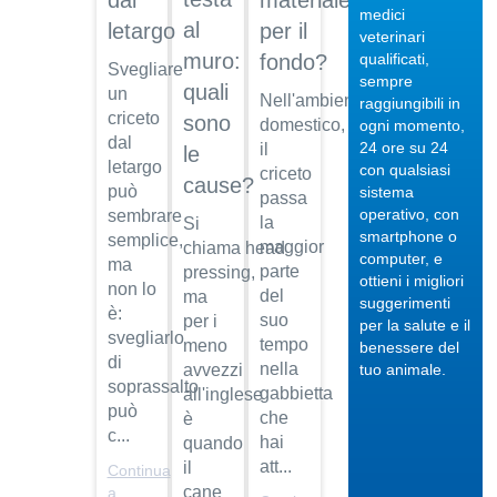
dal
materiale
medici
al
letargo
per il
veterinari
muro:
qualificati,
fondo?
Svegliare
sempre
quali
un
Nell'ambiente
raggiungibili in
criceto
sono
04/10/201
domestico,
ogni momento,
dal
24 ore su 24
il
le
Veterinario
letargo
con qualsiasi
criceto
di
cause?
può
sistema
fiducia
passa
operativo, con
sembrare
la
Si
Dott.
smartphone o
semplice,
maggior
chiama head
Maurizio
computer, e
ma
Albano
parte
pressing,
ottieni i migliori
non lo
del
ma
suggerimenti
Guarda
è:
suo
per i
per la salute e il
il video
04/10/201
svegliarlo
tempo
meno
benessere del
Regalare
di
nella
avvezzi
tuo animale.
un pet
soprassalto
gabbietta
all'inglese
può
Dott.
che
è
c...
Maurizio
hai
quando
Albano
att...
il
Continua
cane
Guarda
a