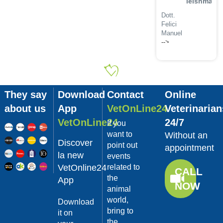
leishmanio
Dott.
Felici
Manuel
-->
Guarda
02/02/201
il video
La
sterilizzaz
They say
Download
Contact
Online
Dott.
about us
App
VetOnLine24
Veterinarian
Domenico
Tomei
VetOnLine24
24/7
If you
Guarda
want to
Without an
Discover
il video
point out
appointment
02/02/201
la new
events
VetOnline24
related to
Tumore
CALL
the
mammario
App
NOW
animal
Dott.
world,
Domenico
Download
Tomei
bring to
it on
the