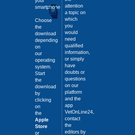
your
Guarda
attention
smartphone
il video
a topic on
02/02/201
which
Choose
Intervento
you
the
di
would
download
sterilizzaz
need
depending
Dott.
qualified
on
Domenico
information,
our
Tomei
or simply
operating
Guarda
have
system.
il video
04/10/201
doubts or
Start
questions
the
Malattie
on our
infettive:
download
platform
Il
by
Tetano
and the
clicking
app
on
Dott.ssa
VetOnLine24,
Maria
the
Grazia
contact
Apple
Iorino
the
Store
04/10/201
editors by
or
Guarda