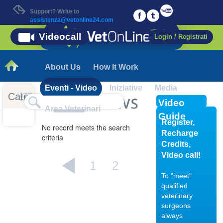
Support? Write to
assistenza@vetonline24.com
Videocall
Login / Registrati
About Us
How It Work
Eventi - Video
Iniziative
Media
Categorie
Video
Area Veterinari
Guide
Register,
No record meets the search
Recharge
criteria
Credits,
Video call!
1
2
To "meet"
qualified
veterinary
04/10/201
surgeons
always
Displasia