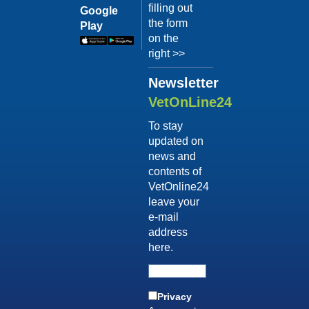
Terapia
filling out
il video
Google
comportam
the form
Play
Dott.
on the
Luca
right >>
Buti
Newsletter
Guarda
il video
VetOnLine24
04/10/201
To stay
Consigli
updated on
sull'adozi
news and
Dott.ssa
contents of
Simona
VetOnline24
D'Innocenzo
leave your
Guarda
e-mail
il video
address
04/10/201
here.
Vizi di
forma
post-
Privacy
vendita