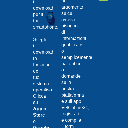
un
il
argomento
download
su cui
per il
avresti
tuo
bisogno
smartphone.
di
informazioni
Scegli
qualificate,
il
o
download
semplicemente
in
hai dubbi
funzione
o
del
domande
tuo
sulla
sistema
nostra
operativo.
piattaforma
Clicca
e sull’app
su
VetOnLine24,
Apple
registrati
Store
e compila
o
il form
Google