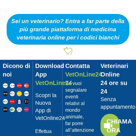
Sei un veterinario? Entra a far parte della
più grande piattaforma di medicina
veterinaria online per i codici bianchi
Dicono di
Download
Contatta
Veterinari
noi
App
VetOnLine24
Online
VetOnLine24
24 ore su
Se vuoi
segnalare
24
Scopri la
eventi
Senza
Nuova
relativi al
appuntamento
App di
mondo
animale,
VetOnline24
CHIAMA
far porre
ORA
all’attenzione
Effettua