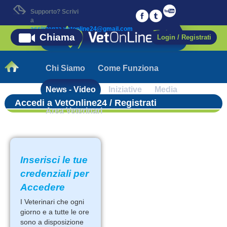
Supporto? Scrivi
a
assistenza.vetonline24@gmail.com
Chiama
Login / Registrati
Chi Siamo
Come Funziona
News - Video
Iniziative
Media
Accedi a VetOnline24 / Registrati
Area Veterinari
Inserisci le tue
credenziali per
Accedere
I Veterinari che ogni
giorno e a tutte le ore
sono a disposizione