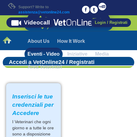
Support? Write to
assistenza@vetonline24.com
Videocall
Login / Registrati
About Us
How It Work
Eventi - Video
Iniziative
Media
Accedi a VetOnline24 / Registrati
Area Veterinari
Inserisci le tue
credenziali per
Accedere
I Veterinari che ogni
giorno e a tutte le ore
sono a disposizione