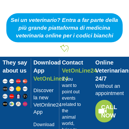
Sei un veterinario? Entra a far parte della
più grande piattaforma di medicina
veterinaria online per i codici bianchi
They say
Download
Contact
Online
about us
App
VetOnLine24
Veterinarian
VetOnLine24
24/7
If you
want to
Without an
Discover
point out
appointment
la new
events
VetOnline24
related to
CALL
the
App
NOW
animal
world,
Download