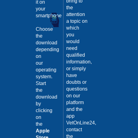
bring to
it on
the
your
attention
smartphone
a topic on
which
Choose
you
the
would
download
need
depending
qualified
on
information,
our
or simply
operating
have
system.
doubts or
Start
questions
the
on our
download
platform
by
and the
clicking
app
on
VetOnLine24,
the
contact
Apple
the
Store