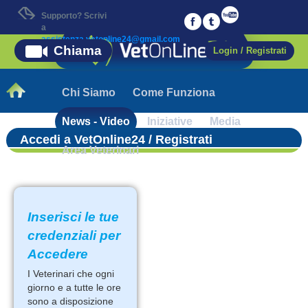
Supporto? Scrivi
a
assistenza.vetonline24@gmail.com
Chiama
Login / Registrati
Chi Siamo
Come Funziona
News - Video
Iniziative
Media
Accedi a VetOnline24 / Registrati
Area Veterinari
Inserisci le tue
credenziali per
Accedere
I Veterinari che ogni
giorno e a tutte le ore
sono a disposizione