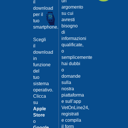
un
il
argomento
download
su cui
per il
avresti
tuo
bisogno
smartphone.
di
informazioni
Scegli
qualificate,
il
o
download
semplicemente
in
hai dubbi
funzione
o
del
domande
tuo
sulla
sistema
nostra
operativo.
piattaforma
Clicca
e sull’app
su
VetOnLine24,
Apple
registrati
Store
e compila
o
il form
Google