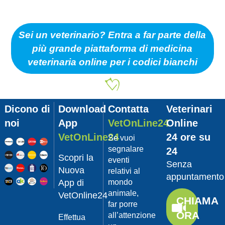
Sei un veterinario? Entra a far parte della
più grande piattaforma di medicina
veterinaria online per i codici bianchi
Dicono di
Download
Contatta
Veterinari
noi
App
VetOnLine24
Online
VetOnLine24
24 ore su
Se vuoi
segnalare
24
Scopri la
eventi
Senza
Nuova
relativi al
appuntamento
App di
mondo
animale,
VetOnline24
CHIAMA
far porre
ORA
all’attenzione
Effettua