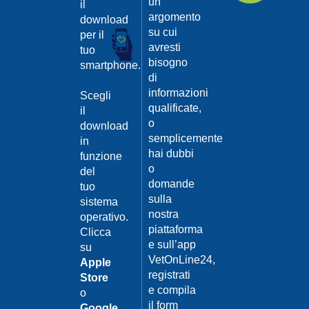
un
il
argomento
download
su cui
per il
avresti
tuo
bisogno
smartphone.
di
informazioni
Scegli
qualificate,
il
o
download
semplicemente
in
hai dubbi
funzione
o
del
domande
tuo
sulla
sistema
nostra
operativo.
piattaforma
Clicca
e sull’app
su
VetOnLine24,
Apple
registrati
Store
e compila
o
il form
Google