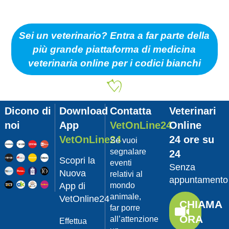
Sei un veterinario? Entra a far parte della
più grande piattaforma di medicina
veterinaria online per i codici bianchi
Dicono di
Download
Contatta
Veterinari
noi
App
VetOnLine24
Online
VetOnLine24
24 ore su
Se vuoi
segnalare
24
Scopri la
eventi
Senza
Nuova
relativi al
appuntamento
App di
mondo
animale,
VetOnline24
CHIAMA
far porre
ORA
all’attenzione
Effettua