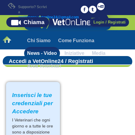
Supporto? Scrivi
a
assistenza.vetonline24@gmail.com
Chiama
Login / Registrati
Chi Siamo
Come Funziona
News - Video
Iniziative
Media
Accedi a VetOnline24 / Registrati
Area Veterinari
Inserisci le tue
credenziali per
Accedere
I Veterinari che ogni
giorno e a tutte le ore
sono a disposizione